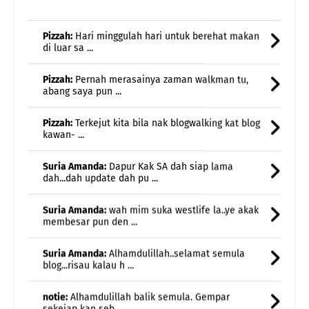
di luar sa ...
Pizzah:
Pernah merasainya zaman walkman tu,
abang saya pun ...
Pizzah:
Terkejut kita bila nak blogwalking kat blog
kawan- ...
Suria Amanda:
Dapur Kak SA dah siap lama
dah...dah update dah pu ...
Suria Amanda:
wah mim suka westlife la..ye akak
membesar pun den ...
Suria Amanda:
Alhamdulillah..selamat semula
blog...risau kalau h ...
notie:
Alhamdulillah balik semula. Gempar
sekejap kan seb ...
adnil linda:
alhamdulillah.. dapat semula blog nya..