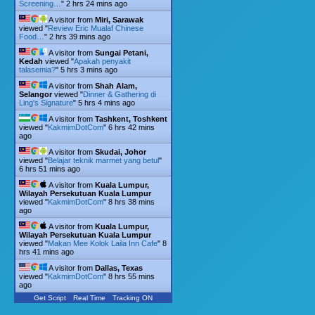
Screening…
"
2 hrs 24 mins ago
A visitor from
Miri, Sarawak
viewed "
Review Eric Mualaf Chinese
Food…
"
2 hrs 39 mins ago
A visitor from
Sungai Petani,
Kedah
viewed "
Apakah penyakit
talasemia?
"
5 hrs 3 mins ago
A visitor from
Shah Alam,
Selangor
viewed "
Dinner & Gathering di
Ling's Signature
"
5 hrs 4 mins ago
A visitor from
Tashkent, Toshkent
viewed "
KakmimDotCom
"
6 hrs 42 mins
ago
A visitor from
Skudai, Johor
viewed "
Belajar teknik marmet yang betul
"
6 hrs 51 mins ago
A visitor from
Kuala Lumpur,
Wilayah Persekutuan Kuala Lumpur
viewed "
KakmimDotCom
"
8 hrs 38 mins
ago
A visitor from
Kuala Lumpur,
Wilayah Persekutuan Kuala Lumpur
viewed "
Makan Mee Kolok Laila Inn Cafe
"
8
hrs 41 mins ago
A visitor from
Dallas, Texas
viewed "
KakmimDotCom
"
8 hrs 55 mins
ago
Get Script
Real Time
Tracking ON