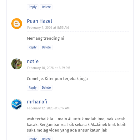
Reply
Delete
Puan Hazel
February 9, 2026 at 8:55 AM
Memang trending ni
Reply
Delete
notie
February 10, 2026 at 6:39 PM
Comel je. Kiter pun terjebak juga
Reply
Delete
mrhanafi
February 12, 2026 at 8:17 AM
wah terbaik la ....main AI untuk molah imej nak kacak-
kacak. Bergambar real sik sekacak AI...kinek kmk lebih
suka molag video yang ada unsur katun jak
Reply
Delete