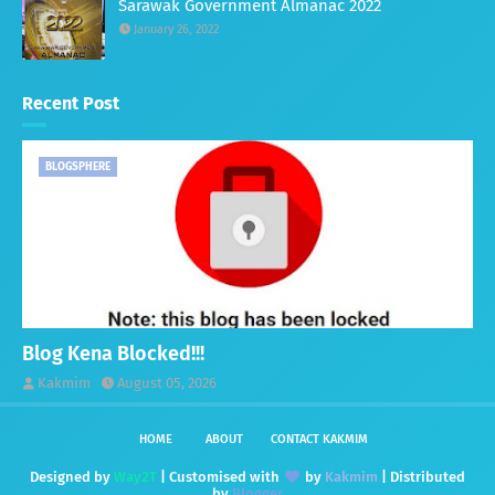
Sarawak Government Almanac 2022
January 26, 2022
Recent Post
BLOGSPHERE
Blog Kena Blocked!!!
Kakmim
August 05, 2026
HOME
ABOUT
CONTACT KAKMIM
Designed by
Way2T
| Customised with
by
Kakmim
| Distributed
by
Blogger