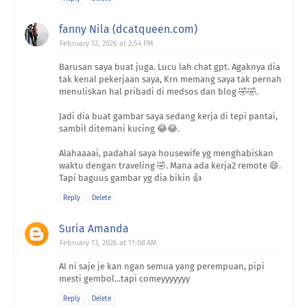
fanny Nila (dcatqueen.com)
February 12, 2026 at 2:54 PM
Barusan saya buat juga. Lucu lah chat gpt. Agaknya dia
tak kenal pekerjaan saya, Krn memang saya tak pernah
menuliskan hal pribadi di medsos dan blog 🤣🤣.
Jadi dia buat gambar saya sedang kerja di tepi pantai,
sambil ditemani kucing 😂😂.
Alahaaaai, padahal saya housewife yg menghabiskan
waktu dengan traveling 🤣. Mana ada kerja2 remote 😄.
Tapi baguus gambar yg dia bikin 👍
Reply
Delete
Suria Amanda
February 13, 2026 at 11:08 AM
AI ni saje je kan ngan semua yang perempuan, pipi
mesti gembol...tapi comeyyyyyyy
Reply
Delete