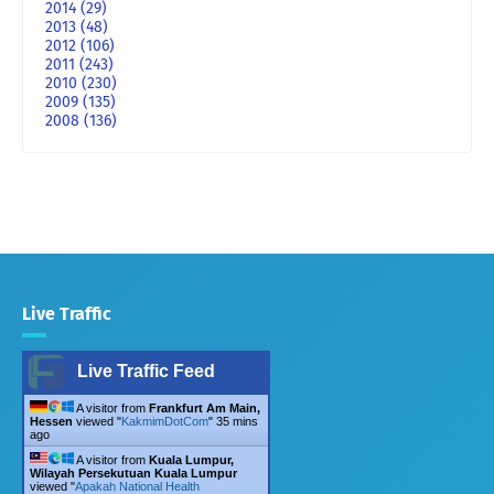
2014
(29)
2013
(48)
2012
(106)
2011
(243)
2010
(230)
2009
(135)
2008
(136)
Live Traffic
Live Traffic Feed
A visitor from
Frankfurt Am Main,
Hessen
viewed "
KakmimDotCom
"
35 mins
ago
A visitor from
Kuala Lumpur,
Wilayah Persekutuan Kuala Lumpur
viewed "
Apakah National Health