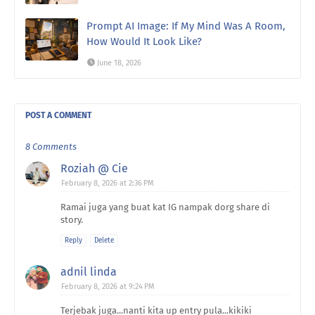
Prompt AI Image: If My Mind Was A Room,
How Would It Look Like?
June 18, 2026
POST A COMMENT
8 Comments
Roziah @ Cie
February 8, 2026 at 2:36 PM
Ramai juga yang buat kat IG nampak dorg share di
story.
Reply
Delete
adnil linda
February 8, 2026 at 9:24 PM
Terjebak juga...nanti kita up entry pula...kikiki