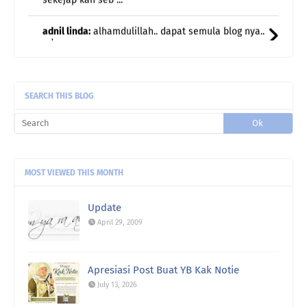
ada ...
Etuza:
Menggamit memori..nostalgia..halwa teliga
damai ja ...
Rawiwa:
Lagu Season In The Son tu akak
sukaaaaa🥰🤗
SEARCH THIS BLOG
MOST VIEWED THIS MONTH
Update
April 29, 2009
Apresiasi Post Buat YB Kak Notie
July 13, 2026