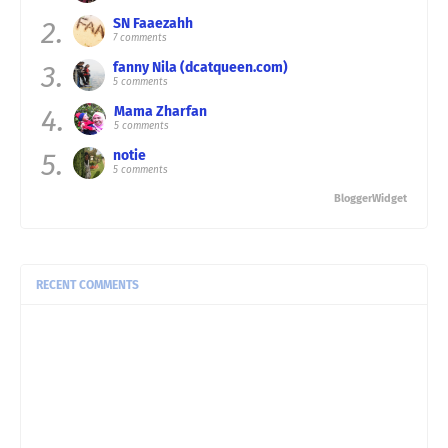
2.
SN Faaezahh
7 comments
3.
fanny Nila (dcatqueen.com)
5 comments
4.
Mama Zharfan
5 comments
5.
notie
5 comments
BloggerWidget
RECENT COMMENTS
Pizzah:
Hari minggulah hari untuk berehat makan