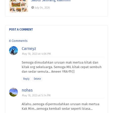
Sabtu Seorang Kakmim
July 04, 2026
POST A COMMENT
6 Comments
Carneyz
May 18, 2023 at 4:06 PM
Semoga dimudahkan urusan mak mertua kitak dan
kitak org sekeluarga. Semoga MIL kitak cepat sembuh
dan sedar semula... Ameen YRA 🤲🏻
Reply
Delete
nohas
May 18, 2023 at 5:14 PM
Allahu..semoga dipermudahkan urusan mak mertua
Kak Mim...semoga kembali sedar seperti biasa...