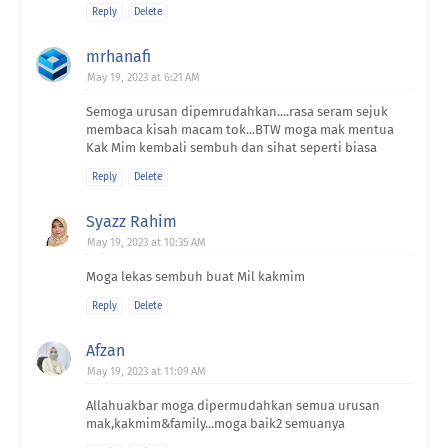
Reply
Delete
mrhanafi
May 19, 2023 at 6:21 AM
Semoga urusan dipemrudahkan....rasa seram sejuk
membaca kisah macam tok...BTW moga mak mentua
Kak Mim kembali sembuh dan sihat seperti biasa
Reply
Delete
Syazz Rahim
May 19, 2023 at 10:35 AM
Moga lekas sembuh buat Mil kakmim
Reply
Delete
Afzan
May 19, 2023 at 11:09 AM
Allahuakbar moga dipermudahkan semua urusan
mak,kakmim&family...moga baik2 semuanya