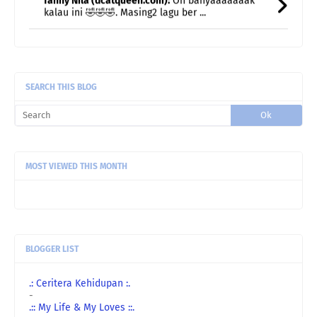
fanny Nila (dcatqueen.com):
Duuuuh saya rindu
makan mi Kolok 😍😍. Belum bisa2 ...
ch@:
sy siap beli setiap kaset westlife ni ye. bias
sy ...
SEARCH THIS BLOG
MOST VIEWED THIS MONTH
BLOGGER LIST
.: Ceritera Kehidupan :.
-
.:: My Life & My Loves ::.