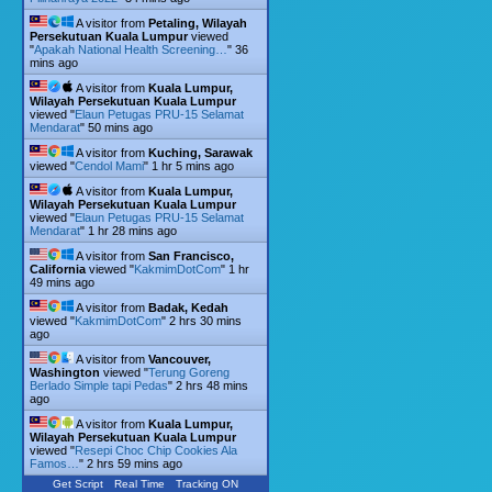
A visitor from
Petaling, Wilayah
Persekutuan Kuala Lumpur
viewed
"
Apakah National Health Screening…
"
36
mins ago
A visitor from
Kuala Lumpur,
Wilayah Persekutuan Kuala Lumpur
viewed "
Elaun Petugas PRU-15 Selamat
Mendarat
"
50 mins ago
A visitor from
Kuching, Sarawak
viewed "
Cendol Mami
"
1 hr 5 mins ago
A visitor from
Kuala Lumpur,
Wilayah Persekutuan Kuala Lumpur
viewed "
Elaun Petugas PRU-15 Selamat
Mendarat
"
1 hr 28 mins ago
A visitor from
San Francisco,
California
viewed "
KakmimDotCom
"
1 hr
49 mins ago
A visitor from
Badak, Kedah
viewed "
KakmimDotCom
"
2 hrs 30 mins
ago
A visitor from
Vancouver,
Washington
viewed "
Terung Goreng
Berlado Simple tapi Pedas
"
2 hrs 48 mins
ago
A visitor from
Kuala Lumpur,
Wilayah Persekutuan Kuala Lumpur
viewed "
Resepi Choc Chip Cookies Ala
Famos…
"
2 hrs 59 mins ago
Get Script
Real Time
Tracking ON