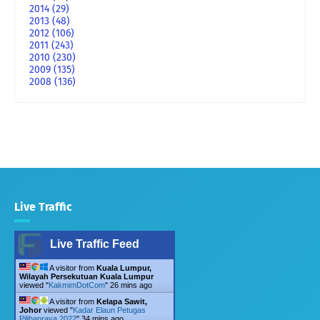
2014
(29)
2013
(48)
2012
(106)
2011
(243)
2010
(230)
2009
(135)
2008
(136)
Live Traffic
Live Traffic Feed
A visitor from
Kuala Lumpur,
Wilayah Persekutuan Kuala Lumpur
viewed "
KakmimDotCom
"
26 mins ago
A visitor from
Kelapa Sawit,
Johor
viewed "
Kadar Elaun Petugas
Pilihanraya 2022
"
34 mins ago