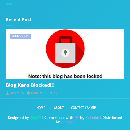
Recent Post
BLOGSPHERE
Blog Kena Blocked!!!
Kakmim
August 05, 2026
HOME
ABOUT
CONTACT KAKMIM
Designed by
Way2T
| Customised with
by
Kakmim
| Distributed
by
Blogger