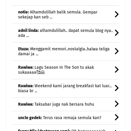
sekejap kan seb ...
adnil linda:
alhamdulillah.. dapat semula blog nya..
ada ...
Etuza:
Menggamit memori..nostalgia..halwa teliga
damai ja ...
Rawiwa:
Lagu Season In The Son tu akak
sukaaaaa🥰🤗
Rawiwa:
Weekend kami jarang breakfast kat luar...
biasa br ...
Rawiwa:
Taksabar juga nak bersara huhu
uncle gedek:
Terus rasa remaja semula kan?
fanny Nila (dcatqueen.com):
Oh banyaaaaaaak
kalau ini 🤣🤣🤣. Masing2 lagu ber ...