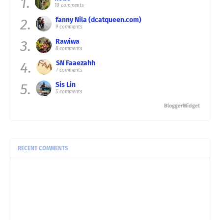
1.
10 comments
2.
fanny Nila (dcatqueen.com)
9 comments
3.
Rawiwa
8 comments
4.
SN Faaezahh
7 comments
5.
Sis Lin
5 comments
BloggerWidget
RECENT COMMENTS
notie:
Alhamdulillah balik semula. Gempar