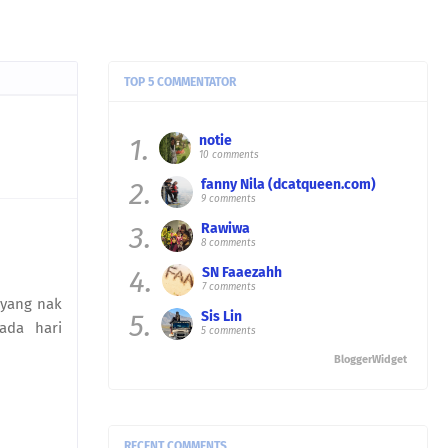
TOP 5 COMMENTATOR
1.
notie
10 comments
2.
fanny Nila (dcatqueen.com)
9 comments
3.
Rawiwa
8 comments
4.
SN Faaezahh
7 comments
 yang nak
5.
Sis Lin
ada hari
5 comments
BloggerWidget
RECENT COMMENTS