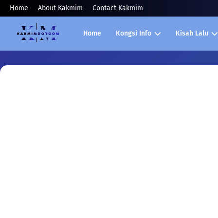
Home
About Kakmim
Contact Kakmim
Home
Kongsi Info
Kisah Lalu