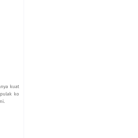
anya kuat
 pulak ko
ni.