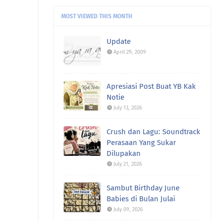
fanny Nila (dcatqueen.com):
Duuuuh
MOST VIEWED THIS MONTH
saya rindu makan mi Kolok 😍😍.
Belum bisa2 ...
Update
April 29, 2009
ch@:
sy siap beli setiap kaset
westlife ni ye. bias sy ...
Apresiasi Post Buat YB Kak
Notie
July 13, 2026
Crush dan Lagu: Soundtrack
Perasaan Yang Sukar
Dilupakan
July 21, 2026
Sambut Birthday June
Babies di Bulan Julai
July 09, 2026