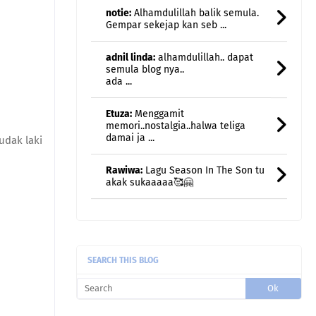
semula blog nya..
ada ...
Etuza:
Menggamit
memori..nostalgia..halwa teliga
damai ja ...
Rawiwa:
Lagu Season In The Son tu
akak sukaaaaa🥰🤗
udak laki
Rawiwa:
Weekend kami jarang
breakfast kat luar... biasa br ...
Rawiwa:
Taksabar juga nak bersara
huhu
uncle gedek:
Terus rasa remaja
semula kan?
SEARCH THIS BLOG
fanny Nila (dcatqueen.com):
Oh
banyaaaaaaak kalau ini 🤣🤣🤣.
Masing2 lagu ber ...