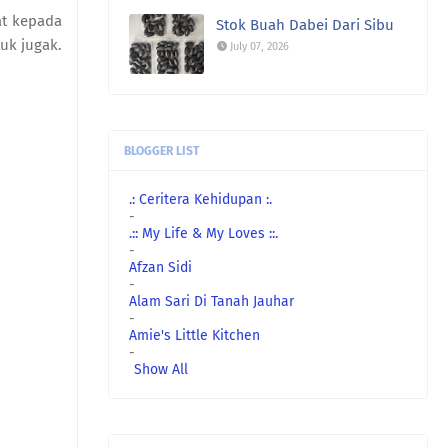
at kepada
Stok Buah Dabei Dari Sibu
uk jugak.
July 07, 2026
BLOGGER LIST
.: Ceritera Kehidupan :.
-
.:: My Life & My Loves ::.
-
Afzan Sidi
-
Alam Sari Di Tanah Jauhar
-
Amie's Little Kitchen
-
Show All