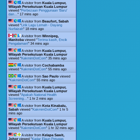
A visitor from
Kuala Lumpur,
Wilayah Persekutuan Kuala Lumpur
viewed "
Perbezaan Penggunaan 'Baru'
dan…
"
17 mins ago
A visitor from
Beaufort, Sabah
viewed "
Lirik Lagu Lemah - Dayang
Nurfaizah
"
18 mins ago
A visitor from
Winnipeg,
Manitoba
viewed "
Terima kasih, Encik
Pengalaman!
"
34 mins ago
A visitor from
Kuala Lumpur,
Wilayah Persekutuan Kuala Lumpur
viewed "
KakmimDotCom
"
35 mins ago
A visitor from
Cochabamba
viewed "
KakmimDotCom
"
55 mins ago
A visitor from
Sao Paulo
viewed
"
KakmimDotCom
"
55 mins ago
A visitor from
Kuala Lumpur,
Wilayah Persekutuan Kuala Lumpur
viewed "
Apakah National Health
Screening…
"
1 hr 2 mins ago
A visitor from
Kota Kinabalu,
Sabah
viewed "
KakmimDotCom
"
1 hr 5
mins ago
A visitor from
Kuala Lumpur,
Wilayah Persekutuan Kuala Lumpur
viewed "
KakmimDotCom
"
1 hr 32 mins ago
A visitor from
Kelapa Sawit,
Johor
viewed "
Kadar Elaun Petugas