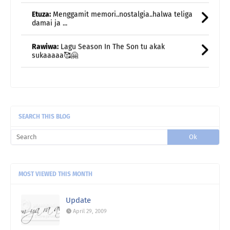
Rawiwa:
Lagu Season In The Son tu akak
sukaaaaa🥰🤗
Rawiwa:
Weekend kami jarang breakfast kat luar...
biasa br ...
Rawiwa:
Taksabar juga nak bersara huhu
uncle gedek:
Terus rasa remaja semula kan?
SEARCH THIS BLOG
MOST VIEWED THIS MONTH
Update
April 29, 2009