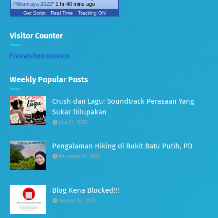
Pilihanraya 2022
"
1 hr 40 mins ago
Get Script
Real Time
Tracking ON
Visitor Counter
Freevisitorcounters
Weekly Popular Posts
Crush dan Lagu: Soundtrack Perasaan Yang
Sukar Dilupakan
July 21, 2026
Pengalaman Hiking di Bukit Batu Putih, PD
February 02, 2023
Blog Kena Blocked!!!
August 05, 2026