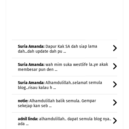
Suria Amanda:
Dapur Kak SA dah siap lama
dah...dah update dah pu ...
Suria Amanda:
wah mim suka westlife la..ye akak
membesar pun den ...
Suria Amanda:
Alhamdulillah..selamat semula
blog...risau kalau h ...
notie:
Alhamdulillah balik semula. Gempar
sekejap kan seb ...
adnil linda:
alhamdulillah.. dapat semula blog nya..
ada ...
Etuza:
Menggamit memori..nostalgia..halwa teliga
damai ja ...