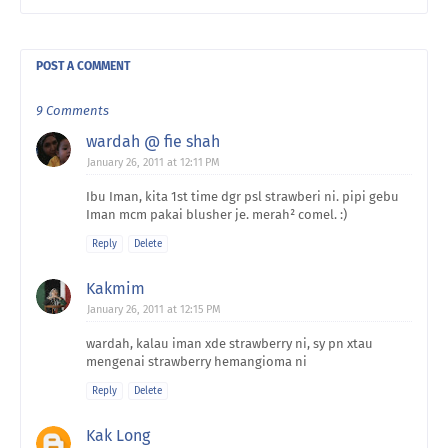
POST A COMMENT
9 Comments
wardah @ fie shah
January 26, 2011 at 12:11 PM
Ibu Iman, kita 1st time dgr psl strawberi ni. pipi gebu
Iman mcm pakai blusher je. merah² comel. :)
Reply
Delete
Kakmim
January 26, 2011 at 12:15 PM
wardah, kalau iman xde strawberry ni, sy pn xtau
mengenai strawberry hemangioma ni
Reply
Delete
Kak Long