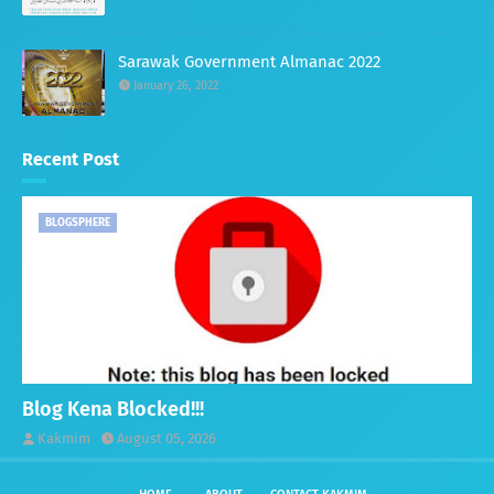
Sarawak Government Almanac 2022
January 26, 2022
Recent Post
BLOGSPHERE
Blog Kena Blocked!!!
Kakmim
August 05, 2026