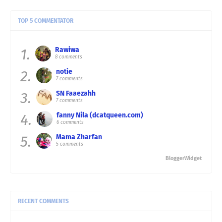
TOP 5 COMMENTATOR
1.
Rawiwa
8 comments
2.
notie
7 comments
3.
SN Faaezahh
7 comments
4.
fanny Nila (dcatqueen.com)
6 comments
5.
Mama Zharfan
5 comments
BloggerWidget
RECENT COMMENTS