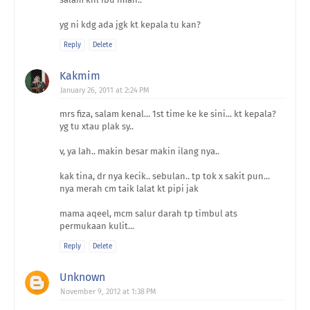
yg ni kdg ada jgk kt kepala tu kan?
Reply
Delete
Kakmim
January 26, 2011 at 2:24 PM
mrs fiza, salam kenal... 1st time ke ke sini... kt kepala?
yg tu xtau plak sy..
v, ya lah.. makin besar makin ilang nya..
kak tina, dr nya kecik.. sebulan.. tp tok x sakit pun...
nya merah cm taik lalat kt pipi jak
mama aqeel, mcm salur darah tp timbul ats
permukaan kulit...
Reply
Delete
Unknown
November 9, 2012 at 1:38 PM