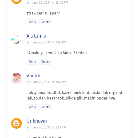
January 26, 2011 at 12:48 PM
strawberi tu ape??
Reply
Delete
A.s.t.i.n.a
January 26, 2011 at 1:02 PM
LAmaknya kenak ka Mira...? tedah..
Reply
Delete
Vivian
January 26, 2011 at 1:47 PM
aok..pemanis..dlok kazen mek kt dahi..kedak org india
jak..tp dah besar tok..sikda gik..makin pudar nya.
Reply
Delete
Unknown
January 26, 2011 at 2:13 PM
salam knl ibu iman..