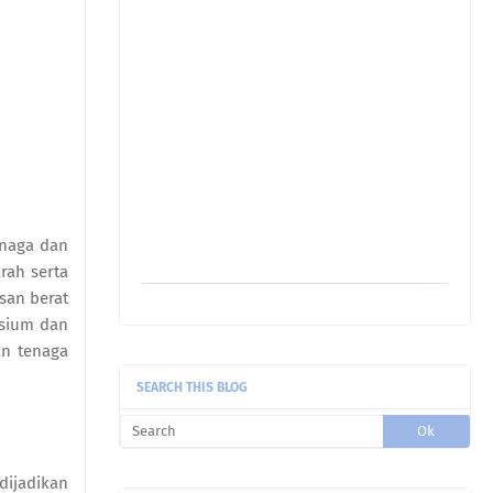
adnil linda:
alhamdulillah.. dapat
enaga dan
semula blog nya..
ada ...
rah serta
san berat
Etuza:
Menggamit
esium dan
memori..nostalgia..halwa teliga
an tenaga
damai ja ...
SEARCH THIS BLOG
Rawiwa:
Lagu Season In The Son tu
akak sukaaaaa🥰🤗
Rawiwa:
Weekend kami jarang
dijadikan
breakfast kat luar... biasa br ...