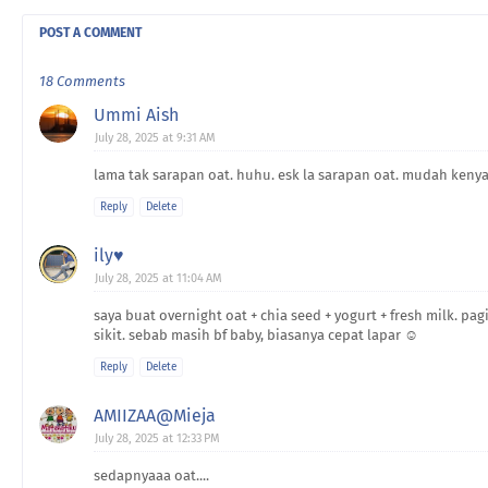
POST A COMMENT
18 Comments
Ummi Aish
July 28, 2025 at 9:31 AM
lama tak sarapan oat. huhu. esk la sarapan oat. mudah keny
Reply
Delete
ily♥
July 28, 2025 at 11:04 AM
saya buat overnight oat + chia seed + yogurt + fresh milk. p
sikit. sebab masih bf baby, biasanya cepat lapar ☺️
Reply
Delete
AMIIZAA@Mieja
July 28, 2025 at 12:33 PM
sedapnyaaa oat....