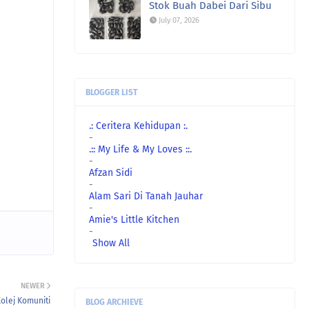
Stok Buah Dabei Dari Sibu
July 07, 2026
BLOGGER LIST
.: Ceritera Kehidupan :.
-
.:: My Life & My Loves ::.
-
Afzan Sidi
-
Alam Sari Di Tanah Jauhar
-
Amie's Little Kitchen
-
Show All
NEWER
olej Komuniti
BLOG ARCHIEVE