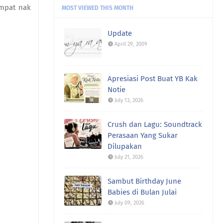
empat nak
MOST VIEWED THIS MONTH
Rawiwa:
Taksabar juga nak bersara
huhu
Update
April 29, 2009
uncle gedek:
Terus rasa remaja
semula kan?
Apresiasi Post Buat YB Kak
fanny Nila (dcatqueen.com):
Oh
Notie
banyaaaaaaak kalau ini 🤣🤣🤣.
July 13, 2026
Masing2 lagu ber ...
Crush dan Lagu: Soundtrack
fanny Nila (dcatqueen.com):
Duuuuh
saya rindu makan mi Kolok 😍😍.
Perasaan Yang Sukar
Belum bisa2 ...
Dilupakan
July 21, 2026
ch@:
sy siap beli setiap kaset
westlife ni ye. bias sy ...
Sambut Birthday June
Babies di Bulan Julai
Mulan :
Lagu2 Westlife mostly sedap
July 09, 2026