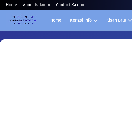
Home
About Kakmim
Contact Kakmim
Home
Kongsi Info
Kisah Lalu