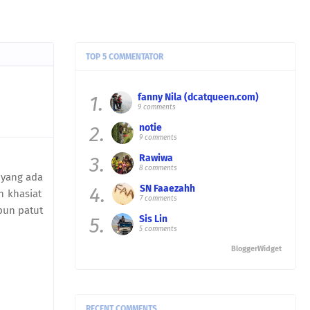
TOP 5 COMMENTATOR
1.
fanny Nila (dcatqueen.com)
9 comments
2.
notie
9 comments
3.
Rawiwa
8 comments
 yang ada
4.
SN Faaezahh
n khasiat
7 comments
pun patut
5.
Sis Lin
5 comments
BloggerWidget
RECENT COMMENTS