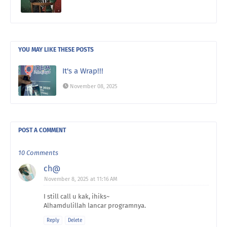
YOU MAY LIKE THESE POSTS
It's a Wrap!!!
November 08, 2025
POST A COMMENT
10 Comments
ch@
November 8, 2025 at 11:16 AM
I still call u kak, ihiks~
Alhamdulillah lancar programnya.
Reply
Delete