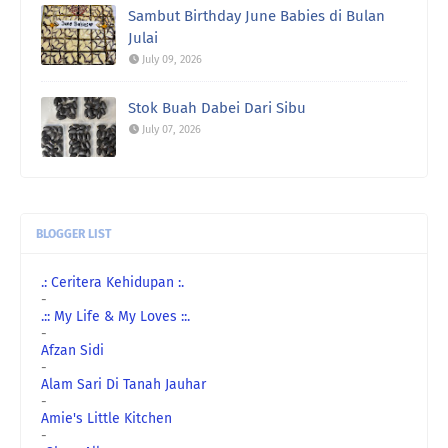
ch@:
sy siap beli setiap kaset westlife ni ye. bias
Sambut Birthday June Babies di Bulan
sy ...
Julai
July 09, 2026
Stok Buah Dabei Dari Sibu
July 07, 2026
BLOGGER LIST
.: Ceritera Kehidupan :.
-
.:: My Life & My Loves ::.
-
Afzan Sidi
-
Alam Sari Di Tanah Jauhar
-
Amie's Little Kitchen
-