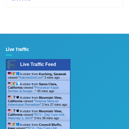
Live Traffic
Live Traffic Feed
A visitor from
Kuching, Sarawak
viewed "
KakmimDotCom
"
3 mins ago
A visitor from
Santa Clara,
California
viewed "
Perarakan Kapal
Berhias di Sungai…
"
45 mins ago
A visitor from
Mountain View,
California
viewed "
Selamat Mencari
Keberkatan Ramadhan
"
2 hrs 27 mins ago
A visitor from
Mountain View,
California
viewed "
ECV - Day Care Unit,
Maternity 1, SGH
"
3 hrs 39 mins ago
A visitor from
Council Bluffs,
Iowa
viewed "
ECV - Day Care Unit,