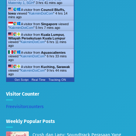
Maternity 1, SGH
"
3 hrs 41 mins ago
A visitor from
Council Bluffs,
Iowa
viewed "
KakmimDotCom
"
4 hrs 14
mins ago
A visitor from
Singapore
viewed
"
KakmimDotCom
"
5 hrs 7 mins ago
A visitor from
Kuala Lumpur,
Wilayah Persekutuan Kuala Lumpur
viewed "
KakmimDotCom
"
6 hrs 11 mins
ago
A visitor from
Aguascalientes
viewed "
KakmimDotCom
"
6 hrs 33 mins
ago
A visitor from
Kuching, Sarawak
viewed "
KakmimDotCom
"
9 hrs 44 mins
ago
Get Script
Real Time
Tracking ON
Visitor Counter
Freevisitorcounters
Weekly Popular Posts
Crush dan Lagu: Soundtrack Perasaan Yang