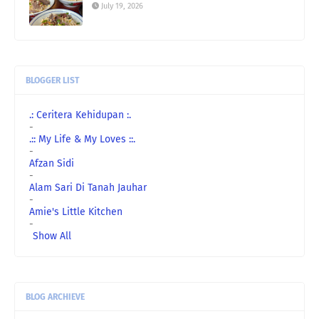
July 19, 2026
BLOGGER LIST
.: Ceritera Kehidupan :.
-
.:: My Life & My Loves ::.
-
Afzan Sidi
-
Alam Sari Di Tanah Jauhar
-
Amie's Little Kitchen
-
Show All
BLOG ARCHIEVE