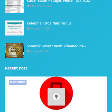
Kadar Elaun Petugas Pilihanraya 2022
February 09, 2022
Kelebihan Doa Nabi Yunus
October 17, 2011
Sarawak Government Almanac 2022
January 26, 2022
Recent Post
BLOGSPHERE