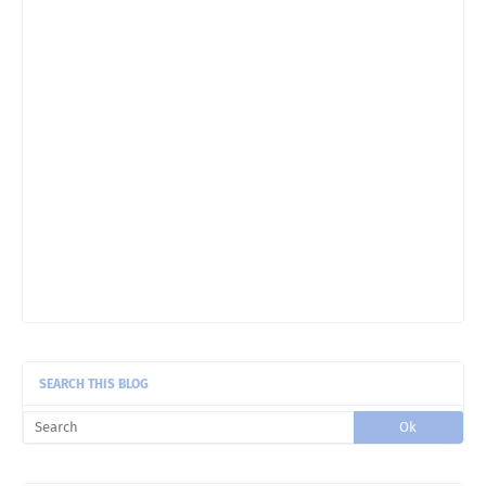
Suria Amanda:
Dapur Kak SA dah siap lama
dah...dah update dah pu ...
Suria Amanda:
wah mim suka westlife la..ye akak
membesar pun den ...
Suria Amanda:
Alhamdulillah..selamat semula
SEARCH THIS BLOG
blog...risau kalau h ...
notie:
Alhamdulillah balik semula. Gempar
sekejap kan seb ...