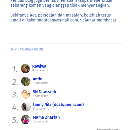
Penulis blog juga berhak memadam tanpa menerbitkan
sebarang komen yang dianggap tidak menyenangkan.
Sekiranya ada persoalan dan masalah, bolehlah terus
email di kakmimdotcom@gmail.com. Selamat membaca!
TOP 5 COMMENTATOR
1.
Rawiwa
8 comments
2.
notie
7 comments
3.
SN Faaezahh
7 comments
4.
fanny Nila (dcatqueen.com)
6 comments
5.
Mama Zharfan
5 comments
BloggerWidget