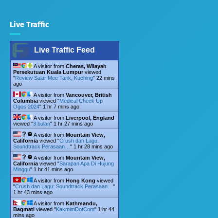
Live Traffic
Live Traffic Feed
A visitor from
Cheras, Wilayah
Persekutuan Kuala Lumpur
viewed
"
Review Salar Mee Tarik, Kuching
"
22 mins
ago
A visitor from
Vancouver, British
Columbia
viewed "
Medical Check Up
Ogos 2024
"
1 hr 7 mins ago
A visitor from
Liverpool, England
viewed "
3 bulan
"
1 hr 27 mins ago
A visitor from
Mountain View,
California
viewed "
Crush dan Lagu:
Soundtrack Perasaan…
"
1 hr 28 mins ago
A visitor from
Mountain View,
California
viewed "
Sarapan Apa Di Hujung
Minggu
"
1 hr 41 mins ago
A visitor from
Hong Kong
viewed
"
Crush dan Lagu: Soundtrack Perasaan…
"
1 hr 43 mins ago
A visitor from
Kathmandu,
Bagmati
viewed "
KakmimDotCom
"
1 hr 44
mins ago