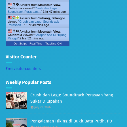
A visitor from
Mountain View,
California
viewed "
Crush dan Lagu:
Soundtrack Perasaan…
"
1 hr 47 mins ago
A visitor from
Subang, Selangor
viewed "
Crush dan Lagu: Soundtrack
Perasaan…
"
1 hr 49 mins ago
A visitor from
Mountain View,
California
viewed "
Sarapan Apa Di Hujung
Minggu
"
2 hrs 32 mins ago
Get Script
Real Time
Tracking ON
Visitor Counter
Freevisitorcounters
Weekly Popular Posts
Crush dan Lagu: Soundtrack Perasaan Yang
Sukar Dilupakan
July 21, 2026
Pengalaman Hiking di Bukit Batu Putih, PD