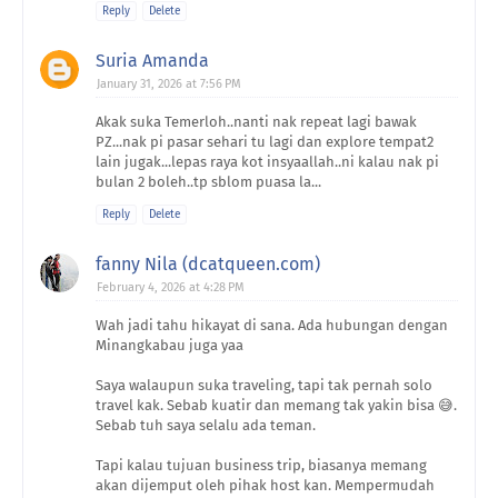
Reply
Delete
Suria Amanda
January 31, 2026 at 7:56 PM
Akak suka Temerloh..nanti nak repeat lagi bawak
PZ...nak pi pasar sehari tu lagi dan explore tempat2
lain jugak...lepas raya kot insyaallah..ni kalau nak pi
bulan 2 boleh..tp sblom puasa la...
Reply
Delete
fanny Nila (dcatqueen.com)
February 4, 2026 at 4:28 PM
Wah jadi tahu hikayat di sana. Ada hubungan dengan
Minangkabau juga yaa
Saya walaupun suka traveling, tapi tak pernah solo
travel kak. Sebab kuatir dan memang tak yakin bisa 😅.
Sebab tuh saya selalu ada teman.
Tapi kalau tujuan business trip, biasanya memang
akan dijemput oleh pihak host kan. Mempermudah