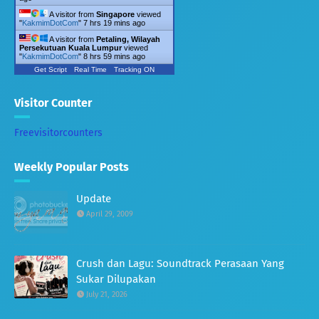
A visitor from
Singapore
viewed
"
KakmimDotCom
"
7 hrs 19 mins ago
A visitor from
Petaling, Wilayah
Persekutuan Kuala Lumpur
viewed
"
KakmimDotCom
"
8 hrs 59 mins ago
Get Script
Real Time
Tracking ON
Visitor Counter
Freevisitorcounters
Weekly Popular Posts
Update
April 29, 2009
Crush dan Lagu: Soundtrack Perasaan Yang
Sukar Dilupakan
July 21, 2026