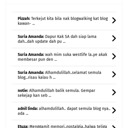
Pizzah:
Terkejut kita bila nak blogwalking kat blog
kawan- ...
Suria Amanda:
Dapur Kak SA dah siap lama
dah...dah update dah pu ...
Suria Amanda:
wah mim suka westlife la..ye akak
membesar pun den ...
Suria Amanda:
Alhamdulillah..selamat semula
blog...risau kalau h ...
notie:
Alhamdulillah balik semula. Gempar
sekejap kan seb ...
adnil linda:
alhamdulillah.. dapat semula blog nya..
ada ...
Etuza:
Menggamit memori..nostalgia..halwa teliga
damai ja ...
Rawiwa:
Lagu Season In The Son tu akak