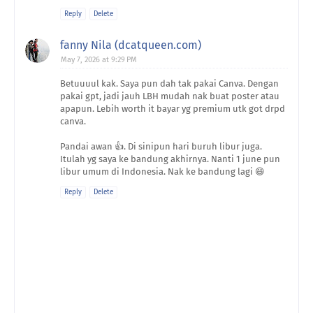
Reply
Delete
fanny Nila (dcatqueen.com)
May 7, 2026 at 9:29 PM
Betuuuul kak. Saya pun dah tak pakai Canva. Dengan
pakai gpt, jadi jauh LBH mudah nak buat poster atau
apapun. Lebih worth it bayar yg premium utk got drpd
canva.
Pandai awan 👍. Di sinipun hari buruh libur juga.
Itulah yg saya ke bandung akhirnya. Nanti 1 june pun
libur umum di Indonesia. Nak ke bandung lagi 😄
Reply
Delete