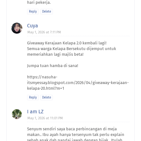
hari pekerja.
Reply
Delete
Cuya
May 1, 2026 at 7:11 PM
Giveaway Kerajaan Kelapa 2.0 kembali lagi!
Semua warga Kelapa Bersekutu dijemput untuk
memeriahkan lagi majlis beta!
Jumpa tuan hamba di sana!
https://nasuha-
itsmyessay.blogspot.com/2026/04/giveaway-kerajaan-
kelapa-20.html?m=1
Reply
Delete
I am LZ
May 1, 2026 at 11:01 PM
Senyum sendiri saya baca perbincangan di meja
makan.. Ibu ayah hanya tersenyum tak perlu explain
sebab anak dah pandai jawab dengan bijak.. Itulah