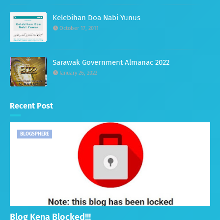
Kelebihan Doa Nabi Yunus
October 17, 2011
Sarawak Government Almanac 2022
January 26, 2022
Recent Post
BLOGSPHERE
Blog Kena Blocked!!!