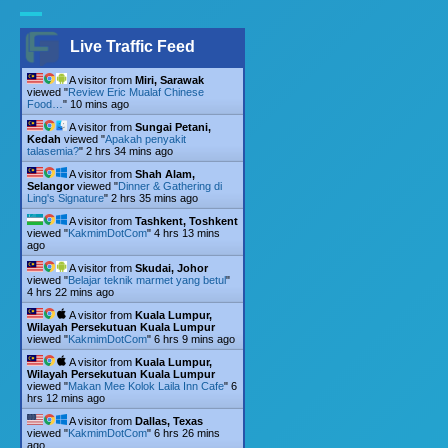
Live Traffic Feed
A visitor from
Miri, Sarawak
viewed "
Review Eric Mualaf Chinese
Food…
"
10 mins ago
A visitor from
Sungai Petani,
Kedah
viewed "
Apakah penyakit
talasemia?
"
2 hrs 34 mins ago
A visitor from
Shah Alam,
Selangor
viewed "
Dinner & Gathering di
Ling's Signature
"
2 hrs 35 mins ago
A visitor from
Tashkent, Toshkent
viewed "
KakmimDotCom
"
4 hrs 13 mins
ago
A visitor from
Skudai, Johor
viewed "
Belajar teknik marmet yang betul
"
4 hrs 22 mins ago
A visitor from
Kuala Lumpur,
Wilayah Persekutuan Kuala Lumpur
viewed "
KakmimDotCom
"
6 hrs 9 mins ago
A visitor from
Kuala Lumpur,
Wilayah Persekutuan Kuala Lumpur
viewed "
Makan Mee Kolok Laila Inn Cafe
"
6
hrs 12 mins ago
A visitor from
Dallas, Texas
viewed "
KakmimDotCom
"
6 hrs 26 mins
ago