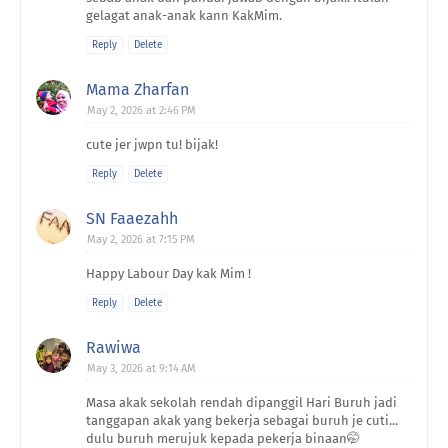
gelagat anak-anak kann KakMim.
Reply
Delete
Mama Zharfan
May 2, 2026 at 2:46 PM
cute jer jwpn tu! bijak!
Reply
Delete
SN Faaezahh
May 2, 2026 at 7:15 PM
Happy Labour Day kak Mim !
Reply
Delete
Rawiwa
May 3, 2026 at 9:14 AM
Masa akak sekolah rendah dipanggil Hari Buruh jadi
tanggapan akak yang bekerja sebagai buruh je cuti...
dulu buruh merujuk kepada pekerja binaan🤭