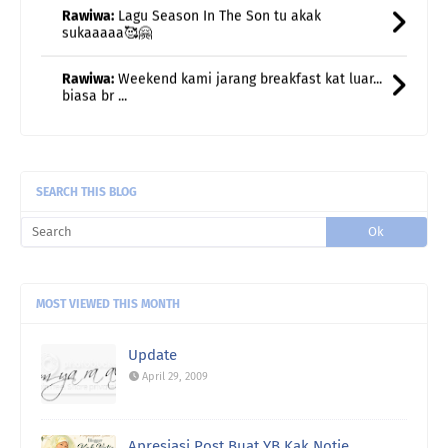
Rawiwa:
Weekend kami jarang breakfast kat luar...
biasa br ...
Rawiwa:
Taksabar juga nak bersara huhu
uncle gedek:
Terus rasa remaja semula kan?
SEARCH THIS BLOG
MOST VIEWED THIS MONTH
Update
April 29, 2009
Apresiasi Post Buat YB Kak Notie