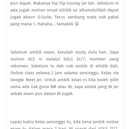
pun dapat. Makanya hip hip hooray jer lah. Sebelum ni
ada jugak mohon email eDidik so alhamdulillah dapat
jugak akaun G-Suite. Terus rambang mata nak pakai
yang mana 1. Hahaha... tamakkk 😝
Sebelum ambik exam, kenalah study dulu kan. Saya
mohon GCE ni melalui SOLS 24/7, member yang
rekomen. Sebelum tu dah nak ambik di eDidik dah.
Online class selama 2 jam selama seminggu. Kelas via
Google Meet jer. Untuk ambik kelas ni kita boleh pilih
sama ada nak guna BM atau BI, saya ambik yang BI jer
sebab exam pun dalam BI jugak.
Lepas habis kelas seminggu tu, kita kena ambik online
exam tu dalam masa 7 hari. Ni syarat dari SOLS 27/7.