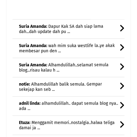
Suria Amanda:
Dapur Kak SA dah siap lama
dah...dah update dah pu ...
Suria Amanda:
wah mim suka westlife la..ye akak
membesar pun den ...
Suria Amanda:
Alhamdulillah..selamat semula
blog...risau kalau h ...
notie:
Alhamdulillah balik semula. Gempar
sekejap kan seb ...
adnil linda:
alhamdulillah.. dapat semula blog nya..
ada ...
Etuza:
Menggamit memori..nostalgia..halwa teliga
damai ja ...
Rawiwa:
Lagu Season In The Son tu akak
sukaaaaa🥰🤗