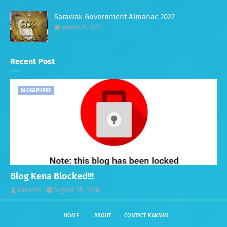
Sarawak Government Almanac 2022
January 26, 2022
Recent Post
BLOGSPHERE
Blog Kena Blocked!!!
Kakmim
August 05, 2026
HOME
ABOUT
CONTACT KAKMIM