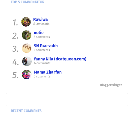
TOP 5 COMMENTATOR
1.
Rawiwa
8 comments
2.
notie
7 comments
3.
SN Faaezahh
7 comments
4.
fanny Nila (dcatqueen.com)
6 comments
5.
Mama Zharfan
5 comments
BloggerWidget
RECENT COMMENTS