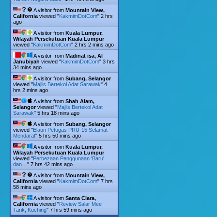
A visitor from
Mountain View,
California
viewed "
KakmimDotCom
"
2 hrs
ago
A visitor from
Kuala Lumpur,
Wilayah Persekutuan Kuala Lumpur
viewed "
KakmimDotCom
"
2 hrs 2 mins ago
A visitor from
Madinat isa, Al
Janubiyah
viewed "
KakmimDotCom
"
3 hrs
34 mins ago
A visitor from
Subang, Selangor
viewed "
Majlis Bertekol Adat Sarawak
"
4
hrs 2 mins ago
A visitor from
Shah Alam,
Selangor
viewed "
Majlis Bertekol Adat
Sarawak
"
5 hrs 18 mins ago
A visitor from
Subang, Selangor
viewed "
Elaun Petugas PRU-15 Selamat
Mendarat
"
5 hrs 50 mins ago
A visitor from
Kuala Lumpur,
Wilayah Persekutuan Kuala Lumpur
viewed "
Perbezaan Penggunaan 'Baru'
dan…
"
7 hrs 42 mins ago
A visitor from
Mountain View,
California
viewed "
KakmimDotCom
"
7 hrs
59 mins ago
A visitor from
Santa Clara,
California
viewed "
Review Salar Mee
Tarik, Kuching
"
7 hrs 59 mins ago