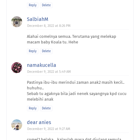
Reply
Delete
SalbiahM
December 8, 2022 at 8:26 PM
Alahai comelnya semua. Terutama yang melekap
macam baby Koala tu. Hehe
Reply
Delete
namakucella
December 9, 2022 at 5:49 AM
Pastinya ibu-ibu merindui zaman anak2 masih kecil..
huhuhu..
Sebab tu agaknya bila jadi nenek sayangnya kpd cucu
melebihi anak
Reply
Delete
dear anies
December 9, 2022 at 9:27 AM
comel2 belaka... kalaulah masa dpt diulang semula