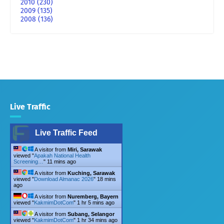
2010
(230)
2009
(135)
2008
(136)
Live Traffic
Live Traffic Feed
A visitor from
Miri, Sarawak
viewed "
Apakah National Health
Screening…
"
11 mins ago
A visitor from
Kuching, Sarawak
viewed "
Download Almanac 2026
"
18 mins
ago
A visitor from
Nuremberg, Bayern
viewed "
KakmimDotCom
"
1 hr 5 mins ago
A visitor from
Subang, Selangor
viewed "
KakmimDotCom
"
1 hr 34 mins ago