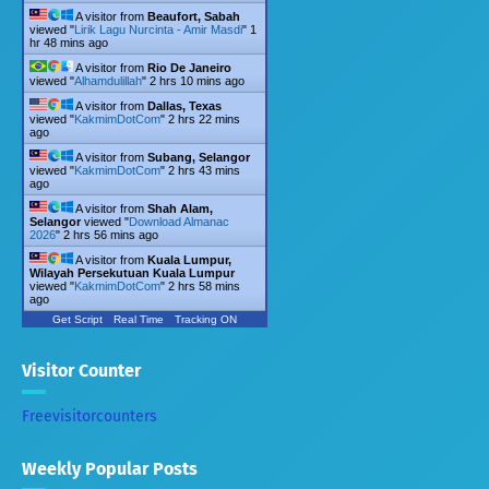
A visitor from
Beaufort, Sabah
viewed "
Lirik Lagu Nurcinta - Amir Masdi
"
1
hr 48 mins ago
A visitor from
Rio De Janeiro
viewed "
Alhamdulillah
"
2 hrs 10 mins ago
A visitor from
Dallas, Texas
viewed "
KakmimDotCom
"
2 hrs 22 mins
ago
A visitor from
Subang, Selangor
viewed "
KakmimDotCom
"
2 hrs 43 mins
ago
A visitor from
Shah Alam,
Selangor
viewed "
Download Almanac
2026
"
2 hrs 56 mins ago
A visitor from
Kuala Lumpur,
Wilayah Persekutuan Kuala Lumpur
viewed "
KakmimDotCom
"
2 hrs 58 mins
ago
Get Script
Real Time
Tracking ON
Visitor Counter
Freevisitorcounters
Weekly Popular Posts