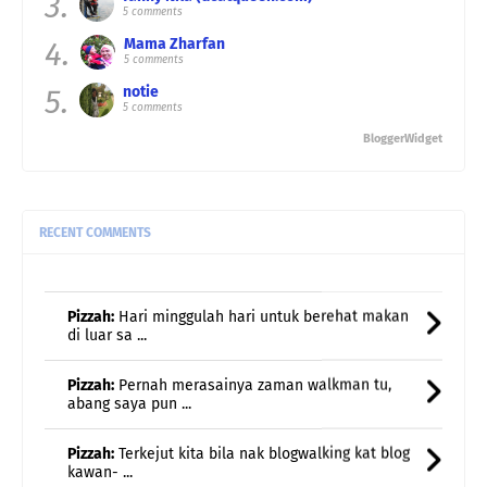
3.
5 comments
4.
Mama Zharfan
5 comments
5.
notie
5 comments
BloggerWidget
RECENT COMMENTS
Pizzah:
Hari minggulah hari untuk berehat makan
di luar sa ...
Pizzah:
Pernah merasainya zaman walkman tu,
abang saya pun ...
Pizzah:
Terkejut kita bila nak blogwalking kat blog
kawan- ...
Suria Amanda:
Dapur Kak SA dah siap lama
dah...dah update dah pu ...