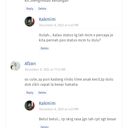
kn..mengimbau kenangan
Reply
Delete
Kakmim
December 8, 2022 at 4:23 PM
Itulah... kalau status lg lah mcm x percaya je
kita pernah pos status mcm tu dulu²
Delete
Afzan
December 8, 2022 at 11:21 AM
so cute..sy pun kadang rindu time anak kecil,tp dulu
duk zikir cepat la besar hahaha
Reply
Delete
Kakmim
December 8, 2022 at 4:23 PM
Betul betul... tp skrg rasa jgn lah cpt sgt besar
Delete