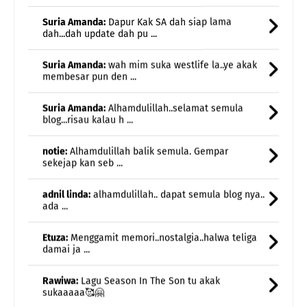
Suria Amanda:
wah mim suka westlife la..ye akak
membesar pun den ...
Suria Amanda:
Alhamdulillah..selamat semula
blog...risau kalau h ...
notie:
Alhamdulillah balik semula. Gempar
sekejap kan seb ...
adnil linda:
alhamdulillah.. dapat semula blog nya..
ada ...
Etuza:
Menggamit memori..nostalgia..halwa teliga
damai ja ...
Rawiwa:
Lagu Season In The Son tu akak
sukaaaaa🥰🤗