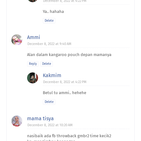
December 8, 2022 at 4:22 PM
Ya.. hahaha
Delete
Ammi
December 8, 2022 at 9:40 AM
Alan dalam kangaroo pouch depan mamanya
Reply
Delete
Kakmim
December 8, 2022 at 4:22 PM
Betul tu ammi.. hehehe
Delete
mama tisya
December 8, 2022 at 10:20 AM
nasibaik ada fb throwback gmbr2 time kecik2