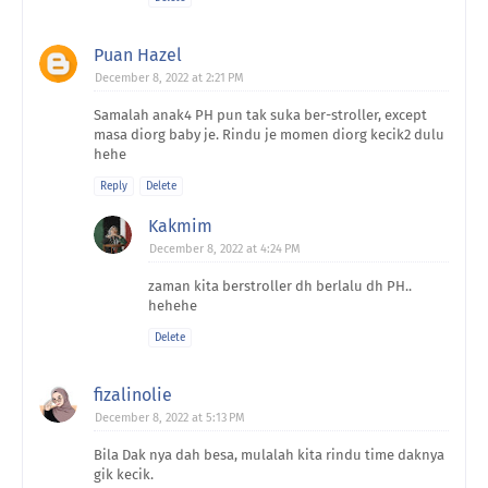
Puan Hazel
December 8, 2022 at 2:21 PM
Samalah anak4 PH pun tak suka ber-stroller, except
masa diorg baby je. Rindu je momen diorg kecik2 dulu
hehe
Reply
Delete
Kakmim
December 8, 2022 at 4:24 PM
zaman kita berstroller dh berlalu dh PH..
hehehe
Delete
fizalinolie
December 8, 2022 at 5:13 PM
Bila Dak nya dah besa, mulalah kita rindu time daknya
gik kecik.