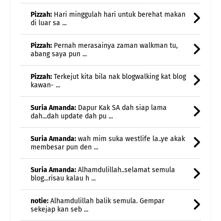
Pizzah:
Pernah merasainya zaman walkman tu,
abang saya pun ...
Pizzah:
Terkejut kita bila nak blogwalking kat blog
kawan- ...
Suria Amanda:
Dapur Kak SA dah siap lama
dah...dah update dah pu ...
Suria Amanda:
wah mim suka westlife la..ye akak
membesar pun den ...
Suria Amanda:
Alhamdulillah..selamat semula
blog...risau kalau h ...
notie:
Alhamdulillah balik semula. Gempar
sekejap kan seb ...
adnil linda:
alhamdulillah.. dapat semula blog nya..
ada ...