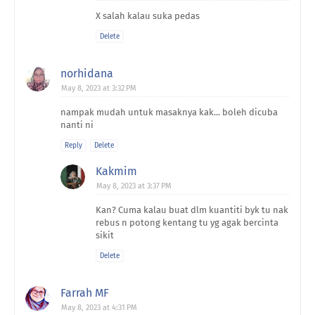
X salah kalau suka pedas
Delete
norhidana
May 8, 2023 at 3:32 PM
nampak mudah untuk masaknya kak... boleh dicuba
nanti ni
Reply
Delete
Kakmim
May 8, 2023 at 3:37 PM
Kan? Cuma kalau buat dlm kuantiti byk tu nak
rebus n potong kentang tu yg agak bercinta
sikit
Delete
Farrah MF
May 8, 2023 at 4:31 PM