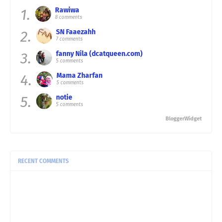
1.
Rawiwa
8 comments
2.
SN Faaezahh
7 comments
3.
fanny Nila (dcatqueen.com)
5 comments
4.
Mama Zharfan
5 comments
5.
notie
5 comments
BloggerWidget
RECENT COMMENTS
Pizzah:
Hari minggulah hari untuk berehat makan
di luar sa ...