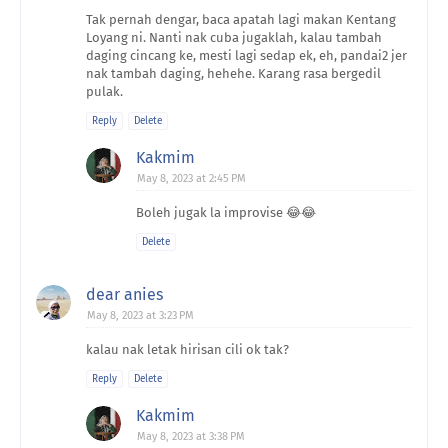
Tak pernah dengar, baca apatah lagi makan Kentang
Loyang ni. Nanti nak cuba jugaklah, kalau tambah
daging cincang ke, mesti lagi sedap ek, eh, pandai2 jer
nak tambah daging, hehehe. Karang rasa bergedil
pulak.
Reply
Delete
Kakmim
May 8, 2023 at 2:45 PM
Boleh jugak la improvise 😂😂
Delete
dear anies
May 8, 2023 at 3:23 PM
kalau nak letak hirisan cili ok tak?
Reply
Delete
Kakmim
May 8, 2023 at 3:38 PM