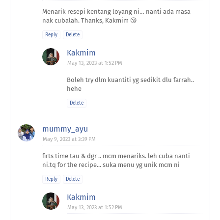
Menarik resepi kentang loyang ni… nanti ada masa
nak cubalah. Thanks, Kakmim 😘
Reply
Delete
Kakmim
May 13, 2023 at 1:52 PM
Boleh try dlm kuantiti yg sedikit dlu farrah..
hehe
Delete
mummy_ayu
May 9, 2023 at 3:39 PM
firts time tau & dgr .. mcm menariks. leh cuba nanti
ni.tq for the recipe... suka menu yg unik mcm ni
Reply
Delete
Kakmim
May 13, 2023 at 1:52 PM