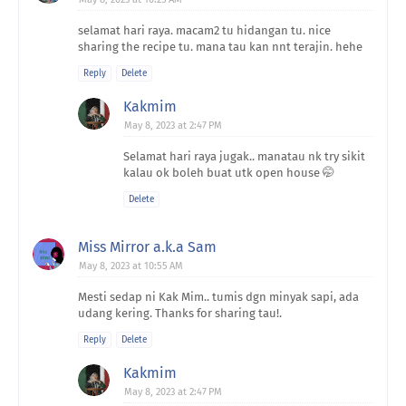
selamat hari raya. macam2 tu hidangan tu. nice
sharing the recipe tu. mana tau kan nnt terajin. hehe
Reply
Delete
Kakmim
May 8, 2023 at 2:47 PM
Selamat hari raya jugak.. manatau nk try sikit
kalau ok boleh buat utk open house 🤭
Delete
Miss Mirror a.k.a Sam
May 8, 2023 at 10:55 AM
Mesti sedap ni Kak Mim.. tumis dgn minyak sapi, ada
udang kering. Thanks for sharing tau!.
Reply
Delete
Kakmim
May 8, 2023 at 2:47 PM