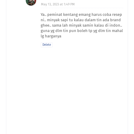
May 13, 2023 at 1:49 PM
Ya.. peminat kentang emang harus coba resep
ni.. minyak sapi tu kalau dalam tin ada brand
ghee.. sama lah minyak samin kalau di indon..
guna yg dlm tin pun boleh tp yg dlm tin mahal
lg harganya
Delete