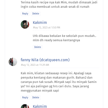
Terima kasih recipe nya kak Mim, mudah dimasak jadi
ingin coba membuat untuk anak-anak di rumah
Reply
Delete
Kakmim
May 13, 2023 at 1:50 PM
Utk dibawa bekalan ke sekolah pun mudah..
mlm dh ready semua kentangnya
Delete
fanny Nila (dcatqueen.com)
May 13, 2023 at 11:29 AM
Kak mim, kliatan sedaaaap resep ini. Apalagi saya
penyuka kentang dan makanan gurih. Bahan2 dan
caranya pun tak susah. Minyak sapi itu minyak Samin
ya? Ini aja palingan yg hrs cari dulu. Saya jarang
menggunakan minyak sapi
Reply
Delete
Kakmim