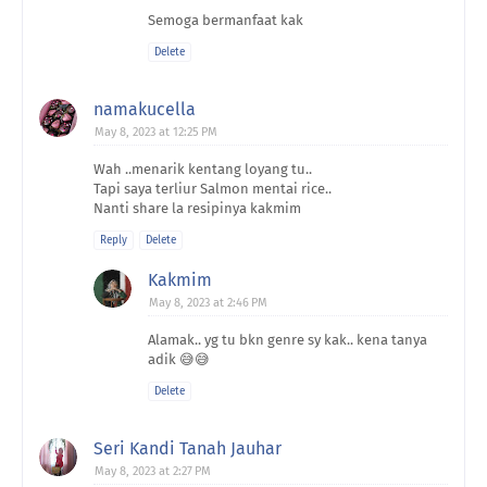
Semoga bermanfaat kak
Delete
namakucella
May 8, 2023 at 12:25 PM
Wah ..menarik kentang loyang tu..
Tapi saya terliur Salmon mentai rice..
Nanti share la resipinya kakmim
Reply
Delete
Kakmim
May 8, 2023 at 2:46 PM
Alamak.. yg tu bkn genre sy kak.. kena tanya
adik 😅😅
Delete
Seri Kandi Tanah Jauhar
May 8, 2023 at 2:27 PM