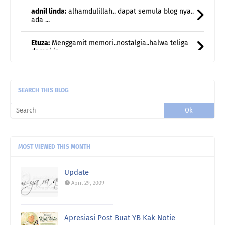
Etuza:
Menggamit memori..nostalgia..halwa teliga
damai ja ...
Rawiwa:
Lagu Season In The Son tu akak
sukaaaaa🥰🤗
SEARCH THIS BLOG
MOST VIEWED THIS MONTH
Update
April 29, 2009
Apresiasi Post Buat YB Kak Notie