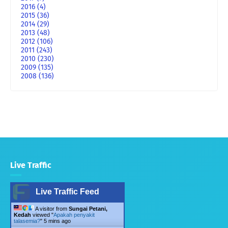
2016
(4)
2015
(36)
2014
(29)
2013
(48)
2012
(106)
2011
(243)
2010
(230)
2009
(135)
2008
(136)
Live Traffic
Live Traffic Feed
A visitor from
Sungai Petani,
Kedah
viewed "
Apakah penyakit
talasemia?
"
5 mins ago