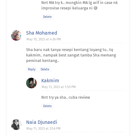
Nnt MA try k.. mungkin MA lg arif in case nk
improvise resepi keluarga ni 😅
Delete
Sha Mohamed
May 10, 2023 at 4:36 PM
Sha baru nak tanya resepi kentang loyang tu.. tq
kakmim.. nampak best sangat tamba Sha memang
peminat kentang..
Reply
Delete
Kakmim
May 13, 2023 at 1:50 PM
Nnt try ya sha.. cuba review
Delete
Naia Djunaedi
May 11, 2023 at 2:56 PM