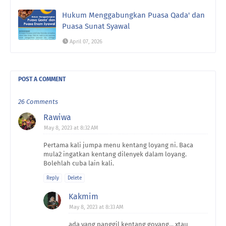
Hukum Menggabungkan Puasa Qada' dan
Puasa Sunat Syawal
April 07, 2026
POST A COMMENT
26 Comments
Rawiwa
May 8, 2023 at 8:32 AM
Pertama kali jumpa menu kentang loyang ni. Baca
mula2 ingatkan kentang dilenyek dalam loyang.
Bolehlah cuba lain kali.
Reply
Delete
Kakmim
May 8, 2023 at 8:33 AM
ada yang panggil kentang goyang... xtau