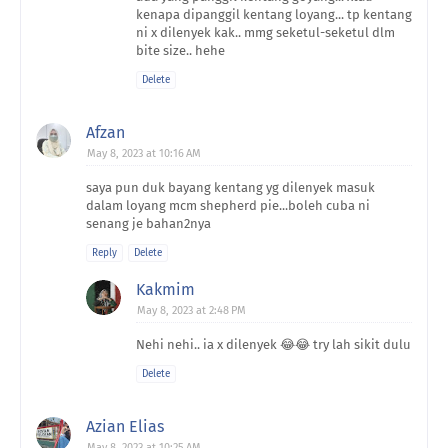
kenapa dipanggil kentang loyang... tp kentang
ni x dilenyek kak.. mmg seketul-seketul dlm
bite size.. hehe
Delete
Afzan
May 8, 2023 at 10:16 AM
saya pun duk bayang kentang yg dilenyek masuk
dalam loyang mcm shepherd pie...boleh cuba ni
senang je bahan2nya
Reply
Delete
Kakmim
May 8, 2023 at 2:48 PM
Nehi nehi.. ia x dilenyek 😂😂 try lah sikit dulu
Delete
Azian Elias
May 8, 2023 at 10:25 AM