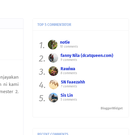
TOP 5 COMMENTATOR
1.
notie
10 comments
2.
fanny Nila (dcatqueen.com)
9 comments
3.
Rawiwa
8 comments
enjayakan
4.
SN Faaezahh
n ni kami
7 comments
mester 2.
5.
Sis Lin
5 comments
BloggerWidget
RECENT COMMENTS