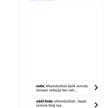
notie:
Alhamdulillah balik semula.
Gempar sekejap kan seb ...
adnil linda:
alhamdulillah.. dapat
semula blog nya..
ada ...
Etuza:
Menggamit
memori..nostalgia..halwa teliga