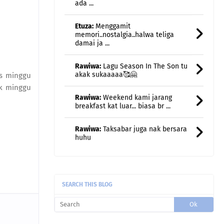
damai ja ...
Rawiwa:
Lagu Season In The Son tu
akak sukaaaaa🥰🤗
Rawiwa:
Weekend kami jarang
breakfast kat luar... biasa br ...
as minggu
uk minggu
Rawiwa:
Taksabar juga nak bersara
huhu
uncle gedek:
Terus rasa remaja
semula kan?
fanny Nila (dcatqueen.com):
Oh
banyaaaaaaak kalau ini 🤣🤣🤣.
Masing2 lagu ber ...
SEARCH THIS BLOG
fanny Nila (dcatqueen.com):
Duuuuh
saya rindu makan mi Kolok 😍😍.
Belum bisa2 ...