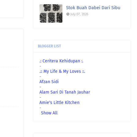
Stok Buah Dabei Dari Sibu
July 07, 2026
BLOGGER LIST
.: Ceritera Kehidupan :.
-
.:: My Life & My Loves ::.
-
Afzan Sidi
-
Alam Sari Di Tanah Jauhar
-
Amie's Little Kitchen
-
Show All