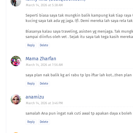
March 14, 2026 at 5:38 AM
Seperti biasa saya tak mungkin balik kampung kak tiap raya 
kucing saya tak ada yg jaga. 🤣. Demi mereka lah saya rela ta
Biasanya kalau saya traveling, asisten yg menjaga. Tak mun
sampai diinfus oleh vet . Sejak itu saya tak tega kasih mereka
Reply
Delete
Mama Zharfan
March 14, 2026 at 7:56 AM
saya plan nak balik kg ari rabu tp lps iftar lah kot...then pl
Reply
Delete
anamizu
March 14, 2026 at 3:46 PM
samalah Ana pun ingat nak cuti awal tp apakan daya x boleh 
Reply
Delete