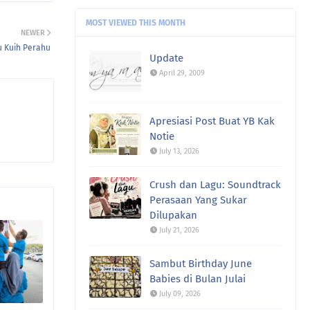
ch@:
sy siap beli setiap kaset
westlife ni ye. bias sy ...
MOST VIEWED THIS MONTH
NEWER
au Kuih Perahu
Update
April 29, 2009
Apresiasi Post Buat YB Kak
Notie
July 13, 2026
Crush dan Lagu: Soundtrack
Perasaan Yang Sukar
Dilupakan
July 21, 2026
Sambut Birthday June
Babies di Bulan Julai
July 09, 2026