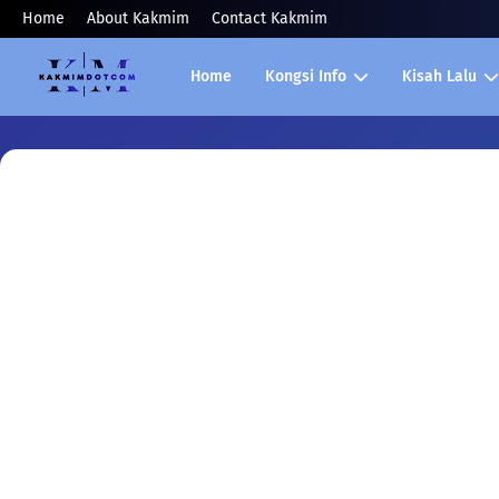
Home
About Kakmim
Contact Kakmim
Home
Kongsi Info
Kisah Lalu