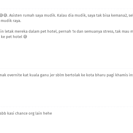
😅😅. Asisten rumah saya mudik. Kalau dia mudik, saya tak bisa kemana2, s
k mudik raya.
gkin letak mereka dalam pet hotel, pernah 1x dan semuanya stress, tak mau
 ke pet hotel 😅
an nak overnite kat kuala ganu jer sblm bertolak ke kota bharu pagi khamis in
sbb kasi chance org lain hehe