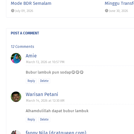
Mode BDR Semalam
Minggu Transf
July 09, 2026
June 30, 2026
POST A COMMENT
12 Comments
Amie
March 13, 2026 at 10:57 PM
Bubur lambuk pun sodap😋😋😋
Reply
Delete
Warisan Petani
March 14, 2026 at 12:30 AM
Alhamdulillah dapat bubur lambuk
Reply
Delete
fanny Nila (dcatqueen.com)