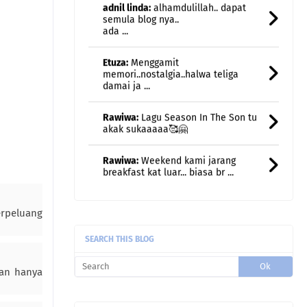
Etuza:
Menggamit
memori..nostalgia..halwa teliga
damai ja ...
Rawiwa:
Lagu Season In The Son tu
akak sukaaaaa🥰🤗
Rawiwa:
Weekend kami jarang
breakfast kat luar... biasa br ...
Rawiwa:
Taksabar juga nak bersara
huhu
uncle gedek:
Terus rasa remaja
semula kan?
rpeluang
SEARCH THIS BLOG
dan hanya