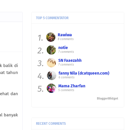
TOP 5 COMMENTATOR
1.
Rawiwa
8 comments
2.
notie
7 comments
3.
SN Faaezahh
 balik di
7 comments
hat tahun
4.
fanny Nila (dcatqueen.com)
6 comments
5.
Mama Zharfan
5 comments
rehat dan
BloggerWidget
al banyak
RECENT COMMENTS