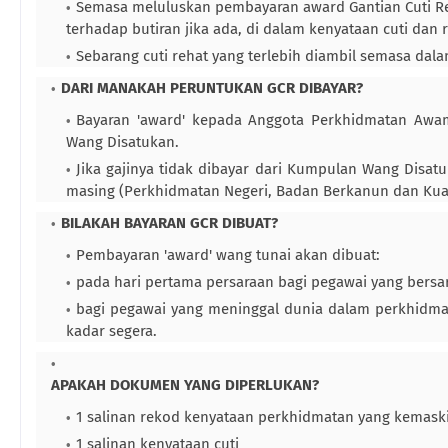
Semasa meluluskan pembayaran award Gantian Cuti R
terhadap butiran jika ada, di dalam kenyataan cuti da
Sebarang cuti rehat yang terlebih diambil semasa dal
DARI MANAKAH PERUNTUKAN GCR DIBAYAR?
Bayaran 'award' kepada Anggota Perkhidmatan Awa
Wang Disatukan.
Jika gajinya tidak dibayar dari Kumpulan Wang Disa
masing (Perkhidmatan Negeri, Badan Berkanun dan Kua
BILAKAH BAYARAN GCR DIBUAT?
Pembayaran 'award' wang tunai akan dibuat:
pada hari pertama persaraan bagi pegawai yang bersa
bagi pegawai yang meninggal dunia dalam perkhidm
kadar segera.
APAKAH DOKUMEN YANG DIPERLUKAN?
1 salinan rekod kenyataan perkhidmatan yang kemaski
1 salinan kenyataan cuti