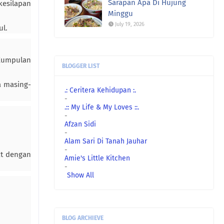
Sarapan Apa Di Hujung
kesilapan
Minggu
July 19, 2026
ul.
Kumpulan
BLOGGER LIST
a masing-
.: Ceritera Kehidupan :.
-
.:: My Life & My Loves ::.
-
Afzan Sidi
-
Alam Sari Di Tanah Jauhar
-
at dengan
Amie's Little Kitchen
-
Show All
BLOG ARCHIEVE