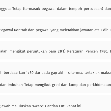
Anggota Tetap (termasuk pegawai dalam tempoh percubaan) da
Pegawai Kontrak dan pegawai yang meletakkan jawatan atau dibu
alah mengikut peruntukan para 21(1) Peraturan Pencen 1980, P
h berdasarkan 1/30 daripada gaji akhir diterima, tertakluk mak
iki dan Imbuhan Tetap mengikut gred dan kumpulan perkhidmata
awab meluluskan 'Award' Gantian Cuti Rehat ini.