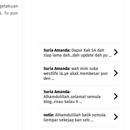
ngetahuan
a. Tu pun
Suria Amanda:
Dapur Kak SA dah
siap lama dah...dah update dah pu ...
Suria Amanda:
wah mim suka
westlife la..ye akak membesar pun
den ...
Suria Amanda:
Alhamdulillah..selamat semula
blog...risau kalau h ...
notie:
Alhamdulillah balik semula.
Gempar sekejap kan seb ...
adnil linda:
alhamdulillah.. dapat
semula blog nya..
ada ...