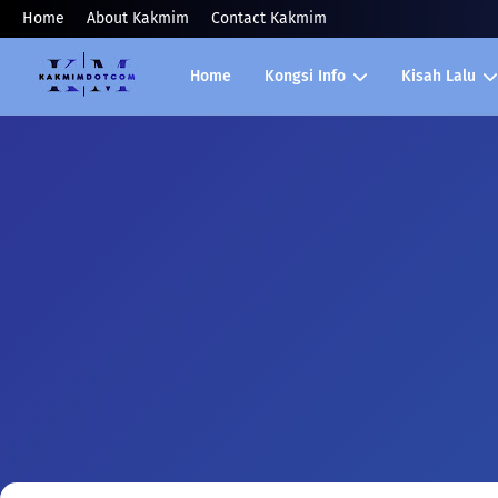
Home
About Kakmim
Contact Kakmim
Home
Kongsi Info
Kisah Lalu