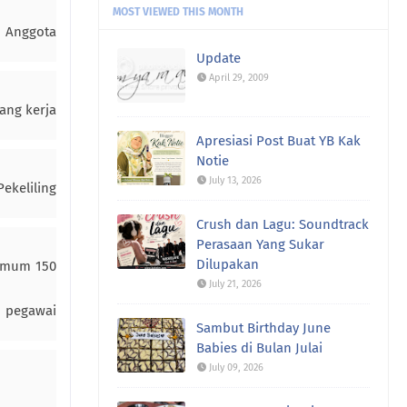
MOST VIEWED THIS MONTH
n Anggota
Update
April 29, 2009
ang kerja
Apresiasi Post Buat YB Kak
Notie
July 13, 2026
ekeliling
Crush dan Lagu: Soundtrack
Perasaan Yang Sukar
Dilupakan
simum 150
July 21, 2026
n pegawai
Sambut Birthday June
Babies di Bulan Julai
July 09, 2026