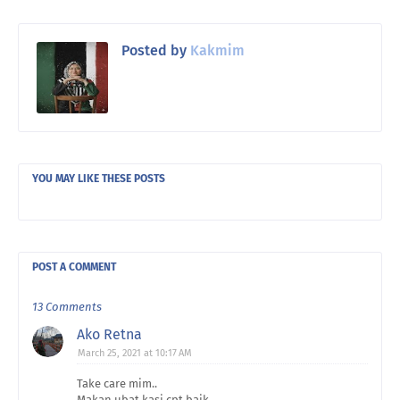
Posted by
Kakmim
YOU MAY LIKE THESE POSTS
POST A COMMENT
13 Comments
Ako Retna
March 25, 2021 at 10:17 AM
Take care mim..
Makan ubat kasi cpt baik..