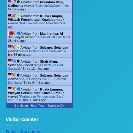
A visitor from
Mountain View,
California
viewed "
KakmimDotCom
"
4 hrs
54 mins ago
A visitor from
Kuala Lumpur,
Wilayah Persekutuan Kuala Lumpur
viewed "
KakmimDotCom
"
4 hrs 56 mins
ago
A visitor from
Madinat isa, Al
Janubiyah
viewed "
KakmimDotCom
"
6 hrs
28 mins ago
A visitor from
Subang, Selangor
viewed "
Majlis Bertekol Adat Sarawak
"
6
hrs 55 mins ago
A visitor from
Shah Alam,
Selangor
viewed "
Majlis Bertekol Adat
Sarawak
"
8 hrs 12 mins ago
A visitor from
Subang, Selangor
viewed "
Elaun Petugas PRU-15 Selamat
Mendarat
"
8 hrs 44 mins ago
A visitor from
Kuala Lumpur,
Wilayah Persekutuan Kuala Lumpur
viewed "
Perbezaan Penggunaan 'Baru'
dan…
"
10 hrs 36 mins ago
Get Script
Real Time
Tracking ON
Visitor Counter
Freevisitorcounters