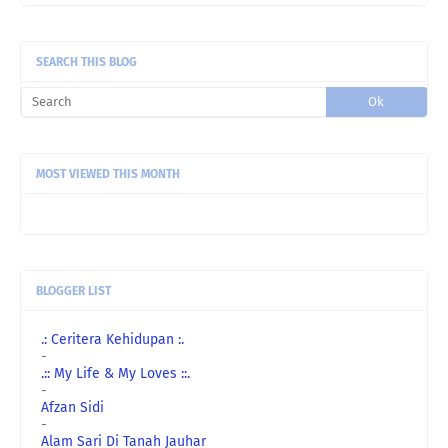
Rawiwa:
Taksabar juga nak bersara huhu
SEARCH THIS BLOG
uncle gedek:
Terus rasa remaja semula kan?
MOST VIEWED THIS MONTH
BLOGGER LIST
.: Ceritera Kehidupan :.
-
.:: My Life & My Loves ::.
-
Afzan Sidi
-
Alam Sari Di Tanah Jauhar