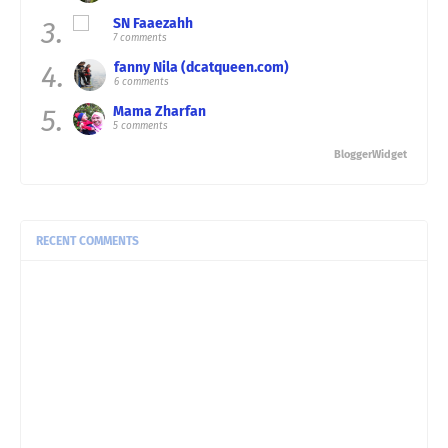
3.
SN Faaezahh
7 comments
4.
fanny Nila (dcatqueen.com)
6 comments
5.
Mama Zharfan
5 comments
BloggerWidget
RECENT COMMENTS
Suria Amanda:
Dapur Kak SA dah siap lama