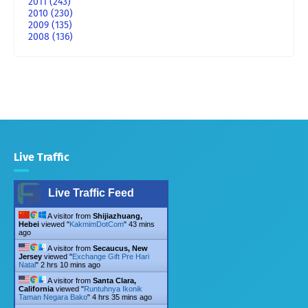
2011
(243)
2010
(230)
2009
(135)
2008
(136)
Live Traffic
Live Traffic Feed
A visitor from
Shijiazhuang,
Hebei
viewed "
KakmimDotCom
"
43 mins
ago
A visitor from
Secaucus, New
Jersey
viewed "
Exchange Gift Pre Hari
Natal
"
2 hrs 10 mins ago
A visitor from
Santa Clara,
California
viewed "
Runtuhnya Ikonik
Taman Negara Bako
"
4 hrs 35 mins ago