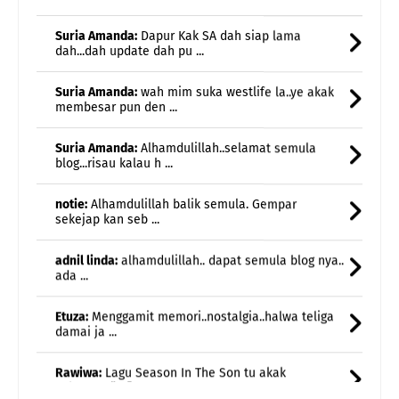
dah...dah update dah pu ...
Suria Amanda:
wah mim suka westlife la..ye akak
membesar pun den ...
Suria Amanda:
Alhamdulillah..selamat semula
blog...risau kalau h ...
notie:
Alhamdulillah balik semula. Gempar
sekejap kan seb ...
adnil linda:
alhamdulillah.. dapat semula blog nya..
ada ...
Etuza:
Menggamit memori..nostalgia..halwa teliga
damai ja ...
Rawiwa:
Lagu Season In The Son tu akak
sukaaaaa🥰🤗
Rawiwa:
Weekend kami jarang breakfast kat luar...
biasa br ...