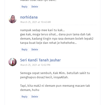
Reply
Delete
norhidana
March 25, 2021 at 10:40 AM
nampak sedap mee kari tu kak...
gws kak, moga terus sihat... dana pun lama dah tak
demam, kadang tingin nya rasa demam boleh lepak2
tanpa buat keje dan rehat je hehehehe...
Reply
Delete
Seri Kandi Tanah Jauhar
March 25, 2021 at 12:02 PM
Semoga cepat sembuh, Kak Mim.. betullah sakit tu
penghapus dosa2 kecil, insyaAllah.
Tapi, kita mak2 ni demam pun memang macam tak
demam, huhu
Reply
Delete