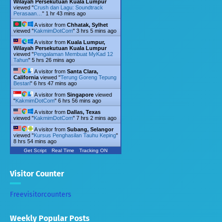
Wilayah Persekutuan Kuala Lumpur
viewed "
Crush dan Lagu: Soundtrack
Perasaan…
"
1 hr 43 mins ago
A visitor from
Chhatak, Sylhet
viewed "
KakmimDotCom
"
3 hrs 5 mins ago
A visitor from
Kuala Lumpur,
Wilayah Persekutuan Kuala Lumpur
viewed "
Pengalaman Membuat MyKad 12
Tahun
"
5 hrs 26 mins ago
A visitor from
Santa Clara,
California
viewed "
Terung Goreng Tepung
Bestari
"
6 hrs 47 mins ago
A visitor from
Singapore
viewed
"
KakmimDotCom
"
6 hrs 56 mins ago
A visitor from
Dallas, Texas
viewed "
KakmimDotCom
"
7 hrs 2 mins ago
A visitor from
Subang, Selangor
viewed "
Kursus Penghasilan Tauhu Keping
"
8 hrs 54 mins ago
Get Script
Real Time
Tracking ON
Visitor Counter
Freevisitorcounters
Weekly Popular Posts