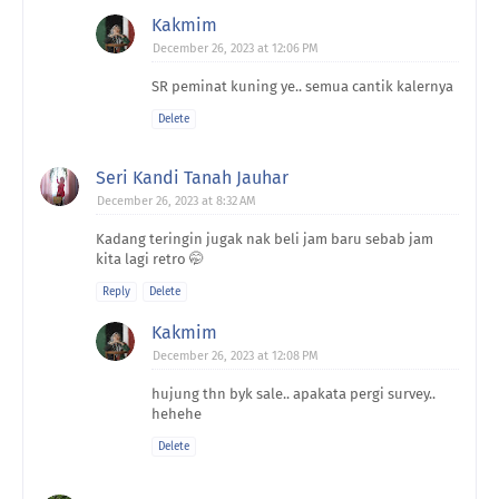
Kakmim
December 26, 2023 at 12:06 PM
SR peminat kuning ye.. semua cantik kalernya
Delete
Seri Kandi Tanah Jauhar
December 26, 2023 at 8:32 AM
Kadang teringin jugak nak beli jam baru sebab jam
kita lagi retro 🤭
Reply
Delete
Kakmim
December 26, 2023 at 12:08 PM
hujung thn byk sale.. apakata pergi survey..
hehehe
Delete