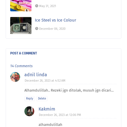
May 31, 2021
Ice Steel vs Ice Colour
December 06, 2020
POST A COMMENT
14 Comments
adnil linda
December 26, 2023 at 4:52 AM
Alhamdulillah.. Rezeki jgn ditolak, musuh jgn dicari...
Reply
Delete
Kakmim
December 26, 2023 at 12:06 PM
alhamdulillah