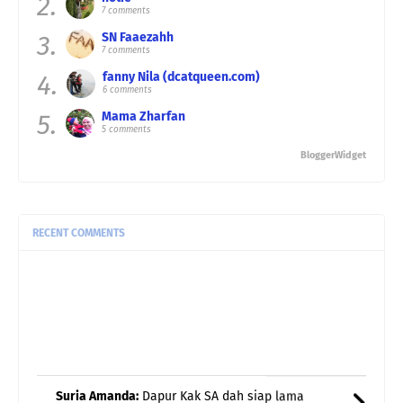
2.
7 comments
3.
SN Faaezahh
7 comments
4.
fanny Nila (dcatqueen.com)
6 comments
5.
Mama Zharfan
5 comments
BloggerWidget
RECENT COMMENTS
Suria Amanda:
Dapur Kak SA dah siap lama
dah...dah update dah pu ...
Suria Amanda:
wah mim suka westlife la..ye akak
membesar pun den ...