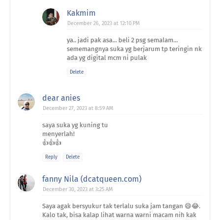
Kakmim
December 26, 2023 at 12:10 PM
ya.. jadi pak asa... beli 2 psg semalam...
sememangnya suka yg berjarum tp teringin nk
ada yg digital mcm ni pulak
Delete
dear anies
December 27, 2023 at 8:59 AM
saya suka yg kuning tu
menyerlah!
👍👍👍
Reply
Delete
fanny Nila (dcatqueen.com)
December 30, 2023 at 3:25 AM
Saya agak bersyukur tak terlalu suka jam tangan 😄😂.
Kalo tak, bisa kalap lihat warna warni macam nih kak