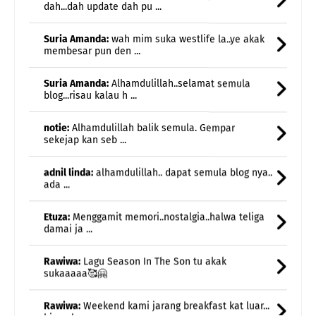
Suria Amanda:
Alhamdulillah..selamat semula
blog...risau kalau h ...
notie:
Alhamdulillah balik semula. Gempar
sekejap kan seb ...
adnil linda:
alhamdulillah.. dapat semula blog nya..
ada ...
Etuza:
Menggamit memori..nostalgia..halwa teliga
damai ja ...
Rawiwa:
Lagu Season In The Son tu akak
sukaaaaa🥰🤗
Rawiwa:
Weekend kami jarang breakfast kat luar...
biasa br ...
Rawiwa:
Taksabar juga nak bersara huhu