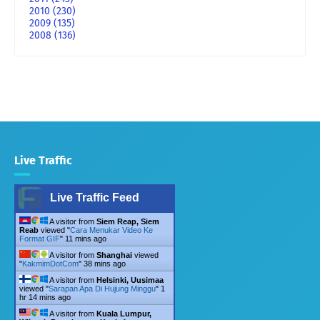
2010
(230)
2009
(135)
2008
(136)
Live Traffic
Live Traffic Feed
A visitor from
Siem Reap, Siem
Reab
viewed "
Cara Menukar Video Ke
Format GIF
"
11 mins ago
A visitor from
Shanghai
viewed
"
KakmimDotCom
"
38 mins ago
A visitor from
Helsinki, Uusimaa
viewed "
Sarapan Apa Di Hujung Minggu
"
1
hr 14 mins ago
A visitor from
Kuala Lumpur,