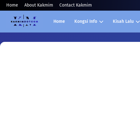
Home
About Kakmim
Contact Kakmim
Home
Kongsi Info
Kisah Lalu