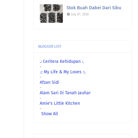
Stok Buah Dabei Dari Sibu
July 07, 2026
BLOGGER LIST
.: Ceritera Kehidupan :.
-
.:: My Life & My Loves ::.
-
Afzan Sidi
-
Alam Sari Di Tanah Jauhar
-
Amie's Little Kitchen
-
Show All