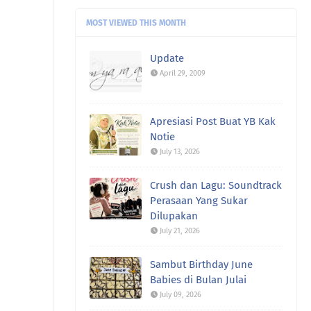
banyaaaaaaak kalau ini 🤣🤣🤣.
Masing2 lagu ber ...
MOST VIEWED THIS MONTH
fanny Nila (dcatqueen.com):
Duuuuh
Update
saya rindu makan mi Kolok 😍😍.
April 29, 2009
Belum bisa2 ...
ch@:
sy siap beli setiap kaset
westlife ni ye. bias sy ...
Apresiasi Post Buat YB Kak
Notie
July 13, 2026
Crush dan Lagu: Soundtrack
Perasaan Yang Sukar
Dilupakan
July 21, 2026
Sambut Birthday June
Babies di Bulan Julai
July 09, 2026