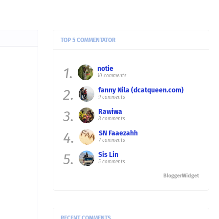
TOP 5 COMMENTATOR
1.
notie
10 comments
2.
fanny Nila (dcatqueen.com)
9 comments
3.
Rawiwa
8 comments
4.
SN Faaezahh
7 comments
5.
Sis Lin
5 comments
BloggerWidget
RECENT COMMENTS