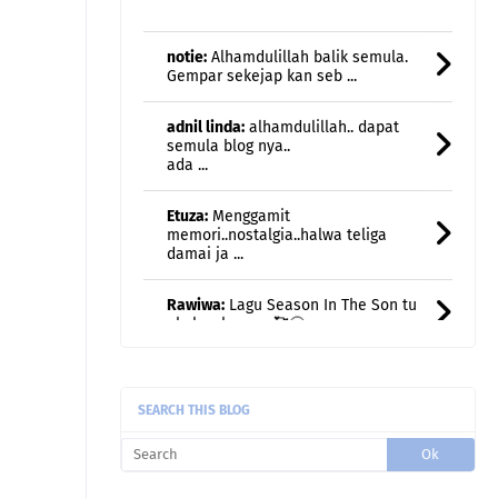
adnil linda:
alhamdulillah.. dapat
semula blog nya..
ada ...
Etuza:
Menggamit
memori..nostalgia..halwa teliga
damai ja ...
Rawiwa:
Lagu Season In The Son tu
akak sukaaaaa🥰🤗
Rawiwa:
Weekend kami jarang
breakfast kat luar... biasa br ...
Rawiwa:
Taksabar juga nak bersara
huhu
SEARCH THIS BLOG
uncle gedek:
Terus rasa remaja
semula kan?
fanny Nila (dcatqueen.com):
Oh