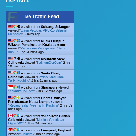
Live Traffic
Live Traffic Feed
A visitor from
Subang, Selangor
viewed "
Elaun Petugas PRU-15 Selamat
Mendarat
"
2 mins ago
A visitor from
Kuala Lumpur,
Wilayah Persekutuan Kuala Lumpur
viewed "
Perbezaan Penggunaan 'Baru'
dan…
"
1 hr 54 mins ago
A visitor from
Mountain View,
California
viewed "
KakmimDotCom
"
2 hrs
10 mins ago
A visitor from
Santa Clara,
California
viewed "
Review Salar Mee
Tarik, Kuching
"
2 hrs 11 mins ago
A visitor from
Singapore
viewed
"
KakmimDotCom
"
2 hrs 12 mins ago
A visitor from
Cheras, Wilayah
Persekutuan Kuala Lumpur
viewed
"
Review Salar Mee Tarik, Kuching
"
2 hrs 39
mins ago
A visitor from
Vancouver, British
Columbia
viewed "
Medical Check Up
Ogos 2024
"
3 hrs 24 mins ago
A visitor from
Liverpool, England
viewed "
3 bulan
"
3 hrs 44 mins ago