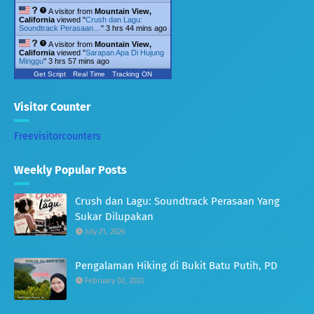
A visitor from
Mountain View,
California
viewed "
Crush dan Lagu:
Soundtrack Perasaan…
"
3 hrs 44 mins ago
A visitor from
Mountain View,
California
viewed "
Sarapan Apa Di Hujung
Minggu
"
3 hrs 57 mins ago
Get Script
Real Time
Tracking ON
Visitor Counter
Freevisitorcounters
Weekly Popular Posts
Crush dan Lagu: Soundtrack Perasaan Yang
Sukar Dilupakan
July 21, 2026
Pengalaman Hiking di Bukit Batu Putih, PD
February 02, 2023