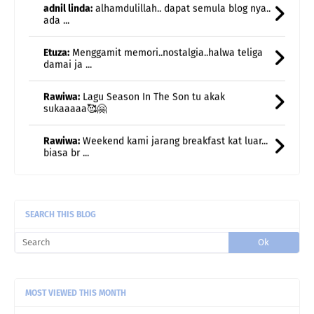
Etuza:
Menggamit memori..nostalgia..halwa teliga
damai ja ...
Rawiwa:
Lagu Season In The Son tu akak
sukaaaaa🥰🤗
Rawiwa:
Weekend kami jarang breakfast kat luar...
biasa br ...
Rawiwa:
Taksabar juga nak bersara huhu
uncle gedek:
Terus rasa remaja semula kan?
SEARCH THIS BLOG
MOST VIEWED THIS MONTH