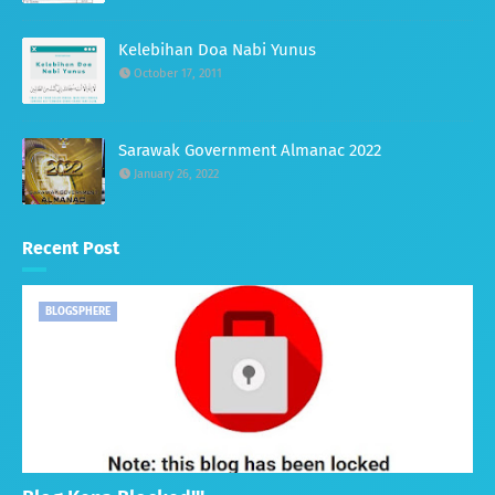
Kelebihan Doa Nabi Yunus
October 17, 2011
Sarawak Government Almanac 2022
January 26, 2022
Recent Post
BLOGSPHERE