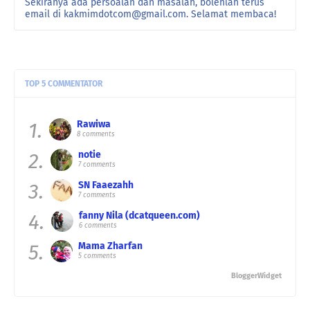
Sekiranya ada persoalan dan masalah, bolehlah terus
email di kakmimdotcom@gmail.com. Selamat membaca!
TOP 5 COMMENTATOR
1.
Rawiwa
8 comments
2.
notie
7 comments
3.
SN Faaezahh
7 comments
4.
fanny Nila (dcatqueen.com)
6 comments
5.
Mama Zharfan
5 comments
BloggerWidget