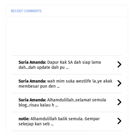
RECENT COMMENTS
Suria Amanda:
Dapur Kak SA dah siap lama
dah...dah update dah pu ...
Suria Amanda:
wah mim suka westlife la..ye akak
membesar pun den ...
Suria Amanda:
Alhamdulillah..selamat semula
blog...risau kalau h ...
notie:
Alhamdulillah balik semula. Gempar
sekejap kan seb ...
adnil linda:
alhamdulillah.. dapat semula blog nya..
ada ...