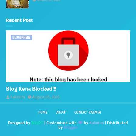
Recent Post
BLOGSPHERE
Blog Kena Blocked!!!
Kakmim
August 05, 2026
HOME
ABOUT
CONTACT KAKMIM
Designed by
Way2T
| Customised with
by
Kakmim
| Distributed
by
Blogger