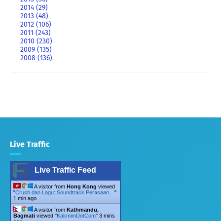
2014
(29)
2013
(48)
2012
(106)
2011
(243)
2010
(230)
2009
(135)
2008
(136)
Live Traffic
Live Traffic Feed
A visitor from
Hong Kong
viewed
"
Crush dan Lagu: Soundtrack Perasaan…
"
1 min ago
A visitor from
Kathmandu,
Bagmati
viewed "
KakmimDotCom
"
3 mins