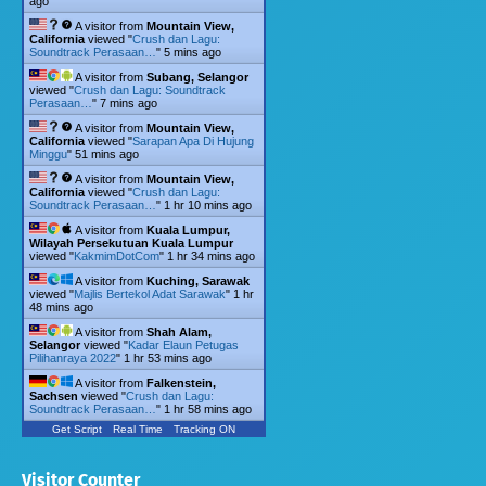
ago
A visitor from
Mountain View,
California
viewed "
Crush dan Lagu:
Soundtrack Perasaan…
"
5 mins ago
A visitor from
Subang, Selangor
viewed "
Crush dan Lagu: Soundtrack
Perasaan…
"
7 mins ago
A visitor from
Mountain View,
California
viewed "
Sarapan Apa Di Hujung
Minggu
"
51 mins ago
A visitor from
Mountain View,
California
viewed "
Crush dan Lagu:
Soundtrack Perasaan…
"
1 hr 10 mins ago
A visitor from
Kuala Lumpur,
Wilayah Persekutuan Kuala Lumpur
viewed "
KakmimDotCom
"
1 hr 34 mins ago
A visitor from
Kuching, Sarawak
viewed "
Majlis Bertekol Adat Sarawak
"
1 hr
48 mins ago
A visitor from
Shah Alam,
Selangor
viewed "
Kadar Elaun Petugas
Pilihanraya 2022
"
1 hr 53 mins ago
A visitor from
Falkenstein,
Sachsen
viewed "
Crush dan Lagu:
Soundtrack Perasaan…
"
1 hr 58 mins ago
Get Script
Real Time
Tracking ON
Visitor Counter