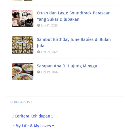
Rawiwa:
Lagu Season In The Son tu akak
sukaaaaa🥰🤗
Crush dan Lagu: Soundtrack Perasaan
Yang Sukar Dilupakan
Rawiwa:
Weekend kami jarang breakfast kat luar...
July 21, 2026
biasa br ...
Sambut Birthday June Babies di Bulan
Rawiwa:
Taksabar juga nak bersara huhu
Julai
July 09, 2026
uncle gedek:
Terus rasa remaja semula kan?
Sarapan Apa Di Hujung Minggu
July 19, 2026
BLOGGER LIST
.: Ceritera Kehidupan :.
-
.:: My Life & My Loves ::.