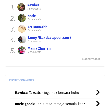
1.
Rawiwa
8 comments
2.
notie
7 comments
3.
SN Faaezahh
7 comments
4.
fanny Nila (dcatqueen.com)
6 comments
5.
Mama Zharfan
5 comments
BloggerWidget
RECENT COMMENTS