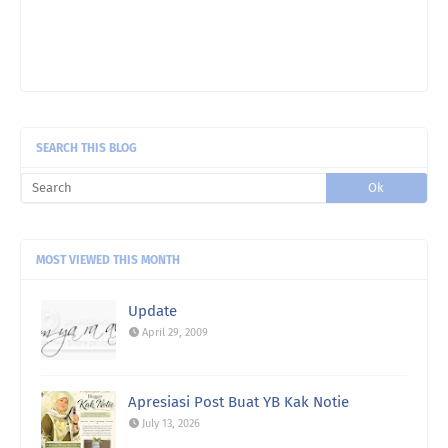
Suria Amanda:
Dapur Kak SA dah siap lama
dah...dah update dah pu ...
SEARCH THIS BLOG
Suria Amanda:
wah mim suka westlife la..ye akak
membesar pun den ...
Suria Amanda:
Alhamdulillah..selamat semula
blog...risau kalau h ...
MOST VIEWED THIS MONTH
notie:
Alhamdulillah balik semula. Gempar
sekejap kan seb ...
Update
April 29, 2009
adnil linda:
alhamdulillah.. dapat semula blog nya..
ada ...
Apresiasi Post Buat YB Kak Notie
Etuza:
Menggamit memori..nostalgia..halwa teliga
damai ja ...
July 13, 2026