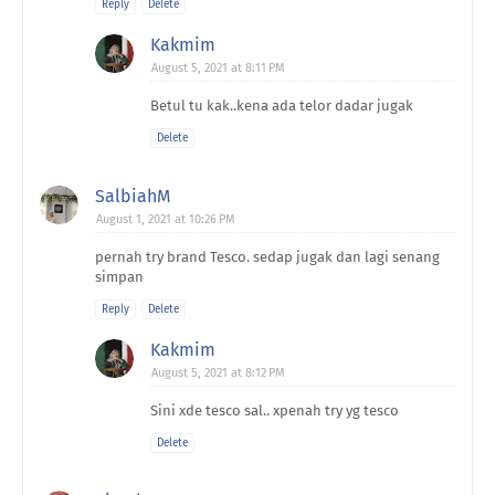
Reply
Delete
Kakmim
August 5, 2021 at 8:11 PM
Betul tu kak..kena ada telor dadar jugak
Delete
SalbiahM
August 1, 2021 at 10:26 PM
pernah try brand Tesco. sedap jugak dan lagi senang
simpan
Reply
Delete
Kakmim
August 5, 2021 at 8:12 PM
Sini xde tesco sal.. xpenah try yg tesco
Delete