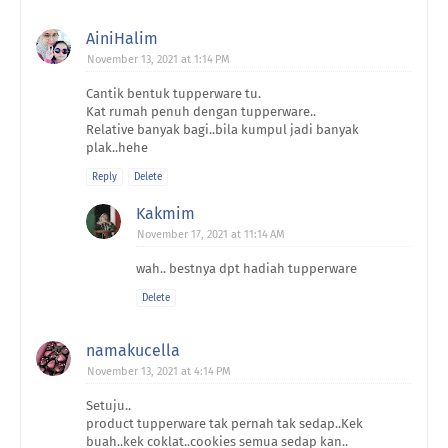
AiniHalim
November 13, 2021 at 1:14 PM
Cantik bentuk tupperware tu.
Kat rumah penuh dengan tupperware..
Relative banyak bagi..bila kumpul jadi banyak
plak..hehe
Reply
Delete
Kakmim
November 17, 2021 at 11:14 AM
wah.. bestnya dpt hadiah tupperware
Delete
namakucella
November 13, 2021 at 4:14 PM
Setuju..
product tupperware tak pernah tak sedap..Kek
buah..kek coklat..cookies semua sedap kan..