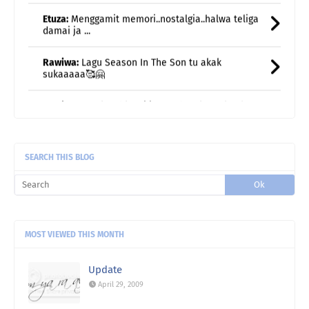
Rawiwa:
Lagu Season In The Son tu akak
sukaaaaa🥰🤗
Rawiwa:
Weekend kami jarang breakfast kat luar...
biasa br ...
Rawiwa:
Taksabar juga nak bersara huhu
uncle gedek:
Terus rasa remaja semula kan?
SEARCH THIS BLOG
MOST VIEWED THIS MONTH
Update
April 29, 2009