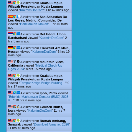
A visitor from
Kuala Lumpur,
Wilayah Persekutuan Kuala Lumpur
viewed "
KakmimDotCom
"
1 hr 42 mins ago
A visitor from
San Sebastian De
Los Reyes, Madrid, Comunidad De
viewed "
Hobi Makan-Makan
"
1 hr 45 mins
ago
A visitor from
Det Udom, Ubon
Ratchathani
viewed "
KakmimDotCom
"
2
hrs 5 mins ago
A visitor from
Frankfurt Am Main,
Hessen
viewed "
KakmimDotCom
"
3 hrs 19
mins ago
A visitor from
Mountain View,
California
viewed "
Medical Check Up
Ogos 2024
"
8 hrs 15 mins ago
A visitor from
Kuala Lumpur,
Wilayah Persekutuan Kuala Lumpur
viewed "
Tempat Ketiga Bridge Building…
"
9
hrs 17 mins ago
A visitor from
Ipoh, Perak
viewed
"
Edukids Mathematic Contest (EMC) 2025
&…
"
10 hrs 6 mins ago
A visitor from
Council Bluffs,
Iowa
viewed "
KakmimDotCom
"
11 hrs 7
mins ago
A visitor from
Rumah Ambang,
Sarawak
viewed "
Download Almanac 2026
"
11 hrs 45 mins ago