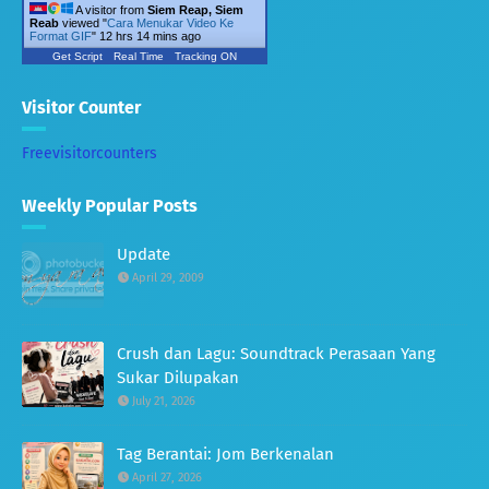
A visitor from
Siem Reap, Siem
Reab
viewed "
Cara Menukar Video Ke
Format GIF
"
12 hrs 14 mins ago
Get Script
Real Time
Tracking ON
Visitor Counter
Freevisitorcounters
Weekly Popular Posts
Update
April 29, 2009
Crush dan Lagu: Soundtrack Perasaan Yang
Sukar Dilupakan
July 21, 2026
Tag Berantai: Jom Berkenalan
April 27, 2026