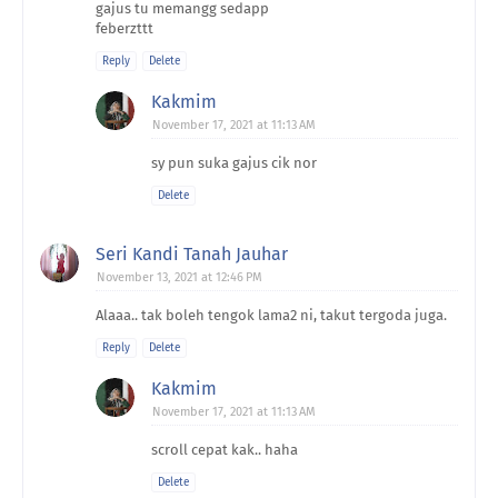
gajus tu memangg sedapp
feberzttt
Reply
Delete
Kakmim
November 17, 2021 at 11:13 AM
sy pun suka gajus cik nor
Delete
Seri Kandi Tanah Jauhar
November 13, 2021 at 12:46 PM
Alaaa.. tak boleh tengok lama2 ni, takut tergoda juga.
Reply
Delete
Kakmim
November 17, 2021 at 11:13 AM
scroll cepat kak.. haha
Delete