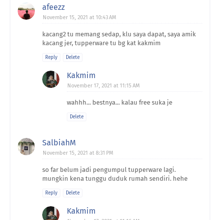
afeezz
November 15, 2021 at 10:43 AM
kacang2 tu memang sedap, klu saya dapat, saya amik
kacang jer, tupperware tu bg kat kakmim
Reply
Delete
Kakmim
November 17, 2021 at 11:15 AM
wahhh... bestnya... kalau free suka je
Delete
SalbiahM
November 15, 2021 at 8:31 PM
so far belum jadi pengumpul tupperware lagi.
mungkin kena tunggu duduk rumah sendiri. hehe
Reply
Delete
Kakmim