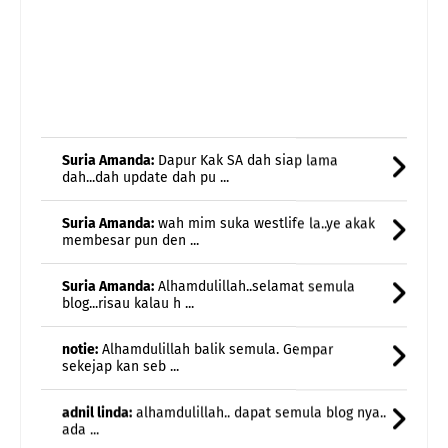
Suria Amanda:
Dapur Kak SA dah siap lama
dah...dah update dah pu ...
Suria Amanda:
wah mim suka westlife la..ye akak
membesar pun den ...
Suria Amanda:
Alhamdulillah..selamat semula
blog...risau kalau h ...
notie:
Alhamdulillah balik semula. Gempar
sekejap kan seb ...
adnil linda:
alhamdulillah.. dapat semula blog nya..
ada ...
Etuza:
Menggamit memori..nostalgia..halwa teliga
damai ja ...