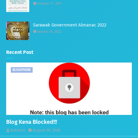
October 17, 2011
Sarawak Government Almanac 2022
January 26, 2022
Recent Post
BLOGSPHERE
Blog Kena Blocked!!!
Kakmim
August 05, 2026