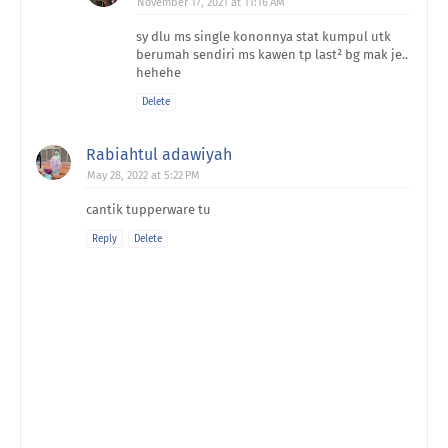
November 17, 2021 at 11:16 AM
sy dlu ms single kononnya stat kumpul utk
berumah sendiri ms kawen tp last² bg mak je..
hehehe
Delete
Rabiahtul adawiyah
May 28, 2022 at 5:22 PM
cantik tupperware tu
Reply
Delete