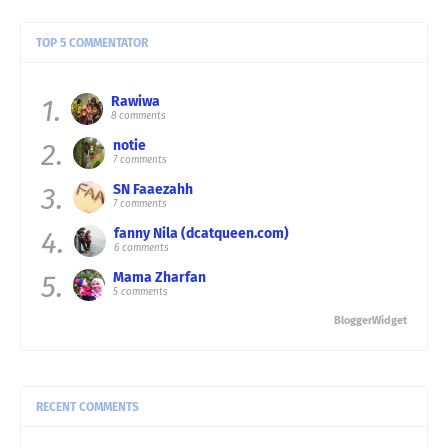
TOP 5 COMMENTATOR
1.
Rawiwa
8 comments
2.
notie
7 comments
3.
SN Faaezahh
7 comments
4.
fanny Nila (dcatqueen.com)
6 comments
5.
Mama Zharfan
5 comments
BloggerWidget
RECENT COMMENTS