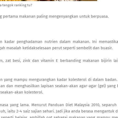
a tengok ranking tu?
king pertama makanan paling mengenyangkan untuk berpuasa.
 kadar penghadaman nutrien dalam makanan. Ini memastik
h masalah ketidakselesaan perut seperti sembelit dan buasir.
, zat besi, zink dan vitamin E berbanding makanan bijirin lai
an yang mampu mengurangkan kadar kolesterol di dalam badan. I
an dan menghasilkan lapisan seakan-akan agar-agar (gel) yang 
eakan-akan kolesterol.
asa yang lama. Menurut Panduan Diet Malaysia 2010, separuh
uh, iaitu 2-4 saiz sajian sehari. Jadi jika anda berasa mengantuk 
r seperti belajar, ambillah oat sebagai makanan yang mampu m