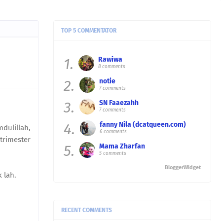
TOP 5 COMMENTATOR
1.
Rawiwa
8 comments
2.
notie
7 comments
3.
SN Faaezahh
7 comments
4.
fanny Nila (dcatqueen.com)
dulillah,
6 comments
trimester
5.
Mama Zharfan
5 comments
BloggerWidget
k lah.
RECENT COMMENTS