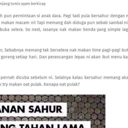
njang tumis ayam berkicap
 pun permintaan si anak dara. Pagi tadi pula bersahur dengan n
nya makan macam ni! Tapi memang dah diduga pun sebab sambal 
uka selera. So next, rasanya nak makan benda yang simple la
ur, Sebabnya memang tak berselera nak makan time pagi-pagi b
 goreng setiap hari. Dan perancangan lepas ni akan ikut menu k
ak pernah dicuba sebelum ni. Selalnya kalau bersahur memang a
 try makan oat pulak. Kenapa oat pulak?