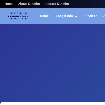
Home
About Kakmim
Contact Kakmim
Home
Kongsi Info
Kisah Lalu