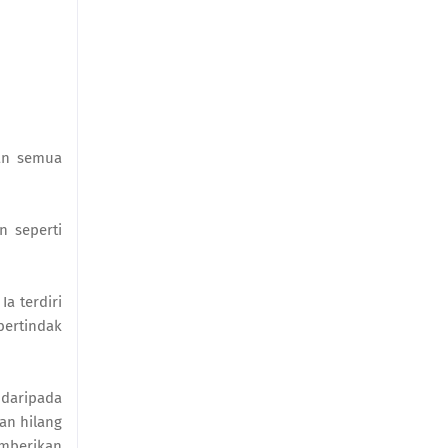
an semua
n seperti
a terdiri
bertindak
 daripada
dan hilang
emberikan