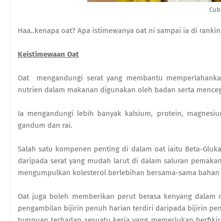
Cub
Haa..kenapa oat? Apa istimewanya oat ni sampai ia di ran
Keistimewaan Oat
Oat mengandungi serat yang membantu memperlahankan
nutrien dalam makanan digunakan oleh badan serta mencega
Ia mengandungi lebih banyak kalsium, protein, magnesium
gandum dan rai.
Salah satu kompenen penting di dalam oat iaitu Beta-Gluk
daripada serat yang mudah larut di dalam saluran pemakan
mengumpulkan kolesterol berlebihan bersama-sama bahan s
Oat juga boleh memberikan perut berasa kenyang dalam m
pengambilan bijirin penuh harian terdiri daripada bijirin pen
tumpuan terhadap sesuatu kerja yang memerlukan berfiki