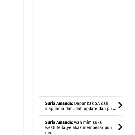
Suria Amanda:
Dapur Kak SA dah
siap lama dah...dah update dah pu ...
Suria Amanda:
wah mim suka
westlife la..ye akak membesar pun
den ...
Suria Amanda:
Alhamdulillah..selamat semula
blog...risau kalau h ...