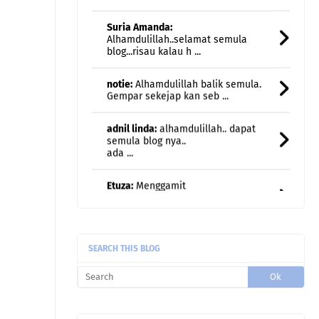
notie:
Alhamdulillah balik semula.
Gempar sekejap kan seb ...
adnil linda:
alhamdulillah.. dapat
semula blog nya..
ada ...
Etuza:
Menggamit
memori..nostalgia..halwa teliga
damai ja ...
Rawiwa:
Lagu Season In The Son tu
akak sukaaaaa🥰🤗
Rawiwa:
Weekend kami jarang
breakfast kat luar... biasa br ...
SEARCH THIS BLOG
Rawiwa:
Taksabar juga nak bersara
huhu
uncle gedek:
Terus rasa remaja
semula kan?