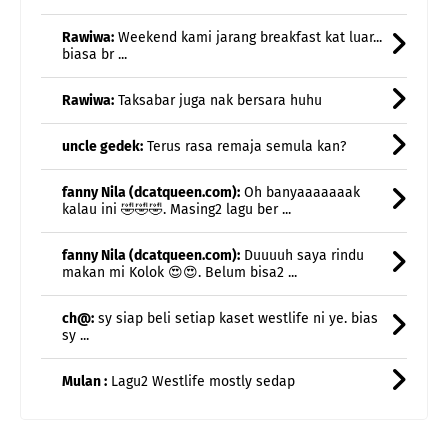
Rawiwa:
Taksabar juga nak bersara huhu
uncle gedek:
Terus rasa remaja semula kan?
fanny Nila (dcatqueen.com):
Oh banyaaaaaaak
kalau ini 🤣🤣🤣. Masing2 lagu ber ...
fanny Nila (dcatqueen.com):
Duuuuh saya rindu
makan mi Kolok 😍😍. Belum bisa2 ...
ch@:
sy siap beli setiap kaset westlife ni ye. bias
sy ...
Mulan :
Lagu2 Westlife mostly sedap
notie:
Klmj tu apa. Kenangan lalu masa junior ke