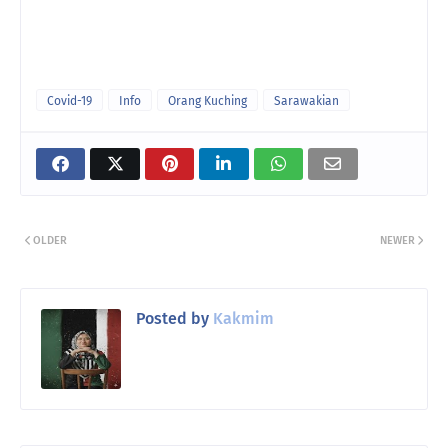
Covid-19
Info
Orang Kuching
Sarawakian
OLDER
NEWER
Posted by
Kakmim