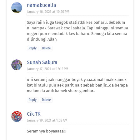
namakucella
January 16, 2021 at 10:20 PM
Saya rajin juga tengok statistkk kes baharu. Sebelum
ni nampak Sarawak cool sahaja. Tapi minggu ni swmua
negeri pun mendadak kes baharu. Semoga kita semua
dilindungi Allah
Reply
Delete
Sunah Sakura
January 17, 2021 at 12:12 PM
uiii seram juak nanggar boyak yaaa..umah mak kamek
kat bintulu pun aek parit nait sebab banjir...da berapa
malam da adik kamek share gambar..
Reply
Delete
Cik TK
January 19, 2021 at 1:52 AM
Seramnya boyaaaaa!!