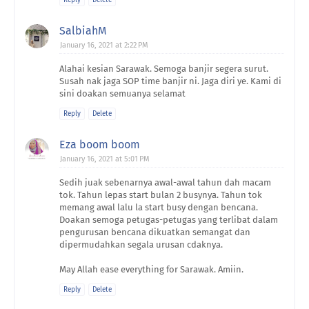
SalbiahM
January 16, 2021 at 2:22 PM
Alahai kesian Sarawak. Semoga banjir segera surut.
Susah nak jaga SOP time banjir ni. Jaga diri ye. Kami di
sini doakan semuanya selamat
Reply
Delete
Eza boom boom
January 16, 2021 at 5:01 PM
Sedih juak sebenarnya awal-awal tahun dah macam
tok. Tahun lepas start bulan 2 busynya. Tahun tok
memang awal lalu la start busy dengan bencana.
Doakan semoga petugas-petugas yang terlibat dalam
pengurusan bencana dikuatkan semangat dan
dipermudahkan segala urusan cdaknya.
May Allah ease everything for Sarawak. Amiin.
Reply
Delete