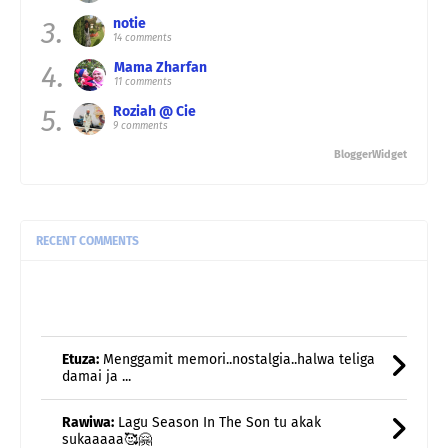
3.
notie
14 comments
4.
Mama Zharfan
11 comments
5.
Roziah @ Cie
9 comments
BloggerWidget
RECENT COMMENTS
Etuza:
Menggamit memori..nostalgia..halwa teliga
damai ja ...
Rawiwa:
Lagu Season In The Son tu akak
sukaaaaa🥰🤗
Rawiwa:
Weekend kami jarang breakfast kat luar...
biasa br ...