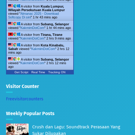
A visitor from
Kuala Lumpur,
Wilayah Persekutuan Kuala Lumpur
viewed "
Almanac 2025 - Download
Softcopy Di sini
"
1 hr 43 mins ago
A visitor from
Subang, Selangor
viewed "
KakmimDotCom
"
1 hr 44 mins ago
A visitor from
Tirana, Tirane
viewed "
KakmimDotCom
"
2 hrs 9 mins ago
A visitor from
Kota Kinabalu,
Sabah
viewed "
KakmimDotCom
"
2 hrs 12
mins ago
A visitor from
Subang, Selangor
viewed "
KakmimDotCom
"
2 hrs 12 mins
ago
Get Script
Real Time
Tracking ON
Visitor Counter
Freevisitorcounters
Weekly Popular Posts
Crush dan Lagu: Soundtrack Perasaan Yang
Sukar Dilupakan