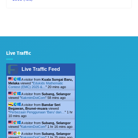
Live Traffic
Live Traffic Feed
A visitor from
Kuala Sungai Baru,
Melaka
viewed "
Edukids Mathematic
Contest (EMC) 2025 &…
"
20 mins ago
A visitor from
Subang, Selangor
viewed "
KakmimDotCom
"
58 mins ago
A visitor from
Bandar Seri
Begawan, Brunei-muara
viewed
"
Perbezaan Penggunaan 'Baru' dan…
"
1 hr
10 mins ago
A visitor from
Subang, Selangor
viewed "
KakmimDotCom
"
1 hr 16 mins ago
A visitor from
Subang, Selangor
viewed "
KakmimDotCom
"
1 hr 25 mins ago