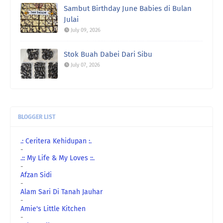
Sambut Birthday June Babies di Bulan
Julai
July 09, 2026
Stok Buah Dabei Dari Sibu
July 07, 2026
BLOGGER LIST
.: Ceritera Kehidupan :.
-
.:: My Life & My Loves ::.
-
Afzan Sidi
-
Alam Sari Di Tanah Jauhar
-
Amie's Little Kitchen
-