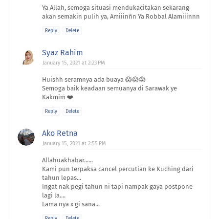
Ya Allah, semoga situasi mendukacitakan sekarang
akan semakin pulih ya, Amiiinñn Ya Robbal Alamiiinnn
Reply
Delete
Syaz Rahim
January 15, 2021 at 2:23 PM
Huishh seramnya ada buaya 😱😱😱
Semoga baik keadaan semuanya di Sarawak ye
Kakmim ❤️
Reply
Delete
Ako Retna
January 15, 2021 at 2:55 PM
Allahuakhabar......
Kami pun terpaksa cancel percutian ke Kuching dari
tahun lepas...
Ingat nak pegi tahun ni tapi nampak gaya postpone
lagi la....
Lama nya x gi sana...
Reply
Delete