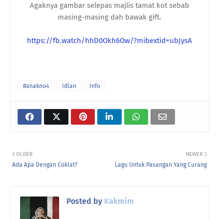
Agaknya gambar selepas majlis tamat kot sebab
masing-masing dah bawak gift.
https://fb.watch/hhD0Okh6Ow/?mibextid=ubJysA
#anakno4
Idlan
Info
OLDER
NEWER
Ada Apa Dengan Coklat?
Lagu Untuk Pasangan Yang Curang
Posted by
Kakmim