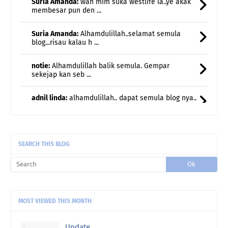
notie:
Alhamdulillah balik semula. Gempar
sekejap kan seb ...
adnil linda:
alhamdulillah.. dapat semula blog nya..
ada ...
Etuza:
Menggamit memori..nostalgia..halwa teliga
damai ja ...
Rawiwa:
Lagu Season In The Son tu akak
sukaaaaa🥰🤗
SEARCH THIS BLOG
MOST VIEWED THIS MONTH
Update