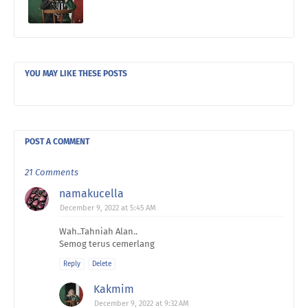
YOU MAY LIKE THESE POSTS
POST A COMMENT
21 Comments
namakucella
December 9, 2022 at 5:45 AM
Wah..Tahniah Alan..
Semog terus cemerlang
Reply
Delete
Kakmim
December 9, 2022 at 9:32 AM