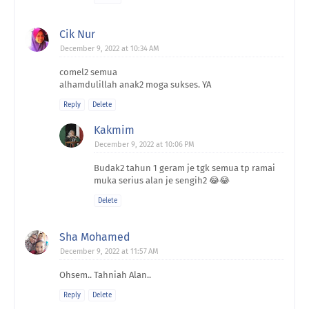
Cik Nur
December 9, 2022 at 10:34 AM
comel2 semua
alhamdulillah anak2 moga sukses. YA
Reply
Delete
Kakmim
December 9, 2022 at 10:06 PM
Budak2 tahun 1 geram je tgk semua tp ramai
muka serius alan je sengih2 😂😂
Delete
Sha Mohamed
December 9, 2022 at 11:57 AM
Ohsem.. Tahniah Alan..
Reply
Delete