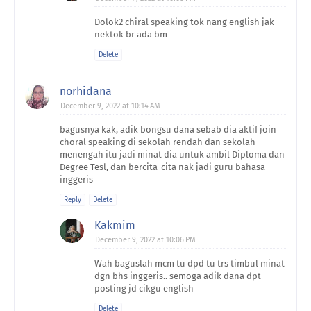
Dolok2 chiral speaking tok nang english jak
nektok br ada bm
Delete
norhidana
December 9, 2022 at 10:14 AM
bagusnya kak, adik bongsu dana sebab dia aktif join
choral speaking di sekolah rendah dan sekolah
menengah itu jadi minat dia untuk ambil Diploma dan
Degree Tesl, dan bercita-cita nak jadi guru bahasa
inggeris
Reply
Delete
Kakmim
December 9, 2022 at 10:06 PM
Wah baguslah mcm tu dpd tu trs timbul minat
dgn bhs inggeris.. semoga adik dana dpt
posting jd cikgu english
Delete