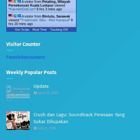
A visitor from
Petaling, Wilayah
Persekutuan Kuala Lumpur
viewed
"
KakmimDotCom
"
8 hrs 3 mins ago
A visitor from
Bintulu, Sarawak
viewed "
Trademark Sibu - Mee Kampua
"
8
hrs 20 mins ago
Get Script
Real Time
Tracking ON
Visitor Counter
Freevisitorcounters
Weekly Popular Posts
Update
April 29, 2009
Crush dan Lagu: Soundtrack Perasaan Yang
Sukar Dilupakan
July 21, 2026