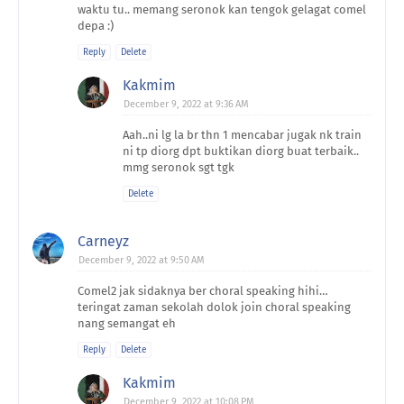
waktu tu.. memang seronok kan tengok gelagat comel
depa :)
Reply
Delete
Kakmim
December 9, 2022 at 9:36 AM
Aah..ni lg la br thn 1 mencabar jugak nk train
ni tp diorg dpt buktikan diorg buat terbaik..
mmg seronok sgt tgk
Delete
Carneyz
December 9, 2022 at 9:50 AM
Comel2 jak sidaknya ber choral speaking hihi…
teringat zaman sekolah dolok join choral speaking
nang semangat eh
Reply
Delete
Kakmim
December 9, 2022 at 10:08 PM