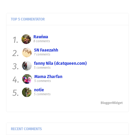
TOP 5 COMMENTATOR
1.
Rawiwa
8 comments
2.
SN Faaezahh
7 comments
3.
fanny Nila (dcatqueen.com)
5 comments
4.
Mama Zharfan
5 comments
5.
notie
5 comments
BloggerWidget
RECENT COMMENTS