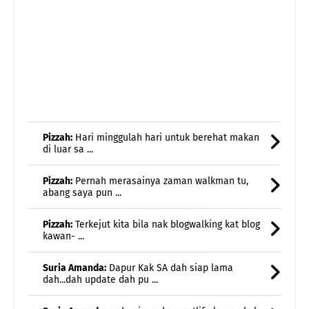
Pizzah:
Hari minggulah hari untuk berehat makan
di luar sa ...
Pizzah:
Pernah merasainya zaman walkman tu,
abang saya pun ...
Pizzah:
Terkejut kita bila nak blogwalking kat blog
kawan- ...
Suria Amanda:
Dapur Kak SA dah siap lama
dah...dah update dah pu ...
Suria Amanda:
wah mim suka westlife la..ye akak
membesar pun den ...
Suria Amanda:
Alhamdulillah..selamat semula
blog...risau kalau h ...