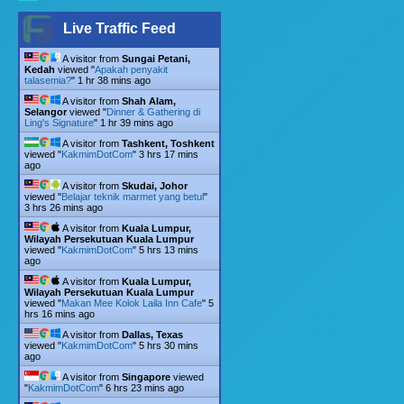
Live Traffic Feed
A visitor from
Sungai Petani,
Kedah
viewed "
Apakah penyakit
talasemia?
"
1 hr 38 mins ago
A visitor from
Shah Alam,
Selangor
viewed "
Dinner & Gathering di
Ling's Signature
"
1 hr 39 mins ago
A visitor from
Tashkent, Toshkent
viewed "
KakmimDotCom
"
3 hrs 17 mins
ago
A visitor from
Skudai, Johor
viewed "
Belajar teknik marmet yang betul
"
3 hrs 26 mins ago
A visitor from
Kuala Lumpur,
Wilayah Persekutuan Kuala Lumpur
viewed "
KakmimDotCom
"
5 hrs 13 mins
ago
A visitor from
Kuala Lumpur,
Wilayah Persekutuan Kuala Lumpur
viewed "
Makan Mee Kolok Laila Inn Cafe
"
5
hrs 16 mins ago
A visitor from
Dallas, Texas
viewed "
KakmimDotCom
"
5 hrs 30 mins
ago
A visitor from
Singapore
viewed
"
KakmimDotCom
"
6 hrs 23 mins ago