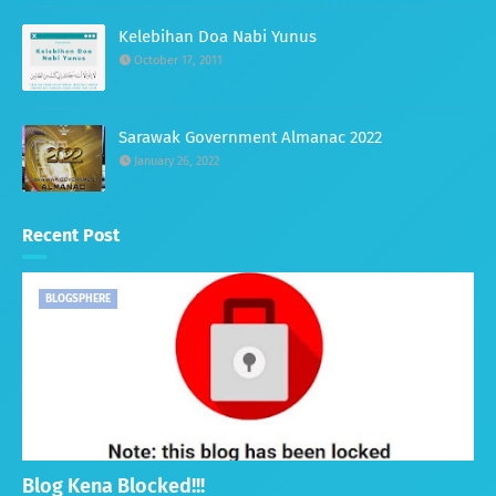
Kelebihan Doa Nabi Yunus
October 17, 2011
Sarawak Government Almanac 2022
January 26, 2022
Recent Post
BLOGSPHERE
Blog Kena Blocked!!!