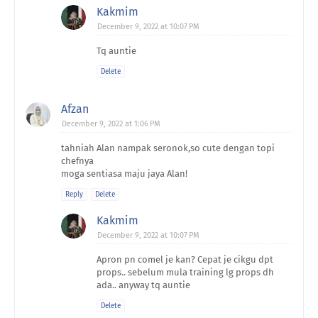
Kakmim
December 9, 2022 at 10:07 PM
Tq auntie
Delete
Afzan
December 9, 2022 at 1:06 PM
tahniah Alan nampak seronok,so cute dengan topi
chefnya
moga sentiasa maju jaya Alan!
Reply
Delete
Kakmim
December 9, 2022 at 10:07 PM
Apron pn comel je kan? Cepat je cikgu dpt
props.. sebelum mula training lg props dh
ada.. anyway tq auntie
Delete