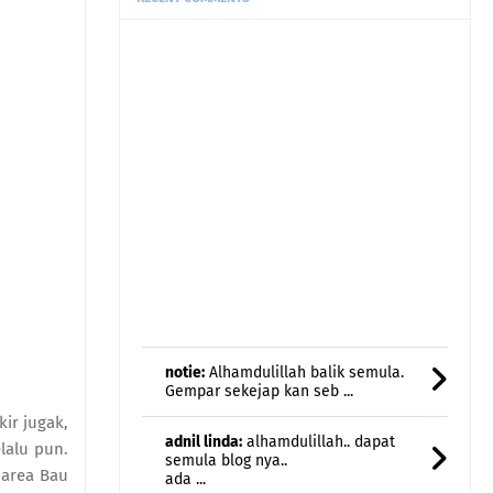
notie:
Alhamdulillah balik semula.
Gempar sekejap kan seb ...
adnil linda:
alhamdulillah.. dapat
semula blog nya..
ada ...
ir jugak,
Etuza:
Menggamit
lalu pun.
memori..nostalgia..halwa teliga
 area Bau
damai ja ...