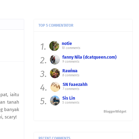
TOP 5 COMMENTATOR
1.
notie
10 comments
2.
fanny Nila (dcatqueen.com)
9 comments
3.
Rawiwa
8 comments
4.
SN Faaezahh
7 comments
at, iaitu
5.
Sis Lin
san tanah
5 comments
ng banyak
BloggerWidget
, scary!
RECENT COMMENTS