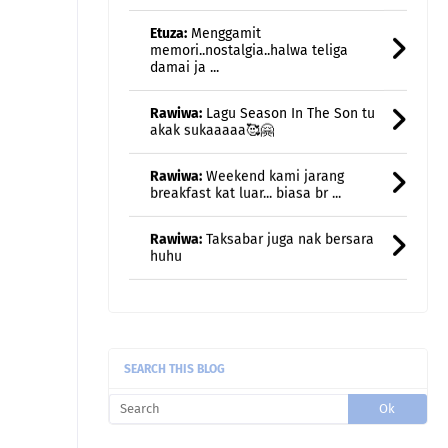
Rawiwa:
Lagu Season In The Son tu
akak sukaaaaa🥰🤗
Rawiwa:
Weekend kami jarang
breakfast kat luar... biasa br ...
Rawiwa:
Taksabar juga nak bersara
huhu
uncle gedek:
Terus rasa remaja
semula kan?
fanny Nila (dcatqueen.com):
Oh
banyaaaaaaak kalau ini 🤣🤣🤣.
Masing2 lagu ber ...
fanny Nila (dcatqueen.com):
Duuuuh
SEARCH THIS BLOG
saya rindu makan mi Kolok 😍😍.
Belum bisa2 ...
ch@:
sy siap beli setiap kaset