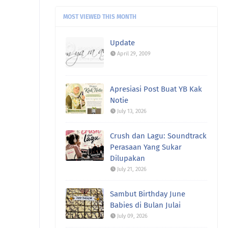
westlife ni ye. bias sy ...
MOST VIEWED THIS MONTH
Update
April 29, 2009
Apresiasi Post Buat YB Kak
Notie
July 13, 2026
Crush dan Lagu: Soundtrack
Perasaan Yang Sukar
Dilupakan
July 21, 2026
Sambut Birthday June
Babies di Bulan Julai
July 09, 2026