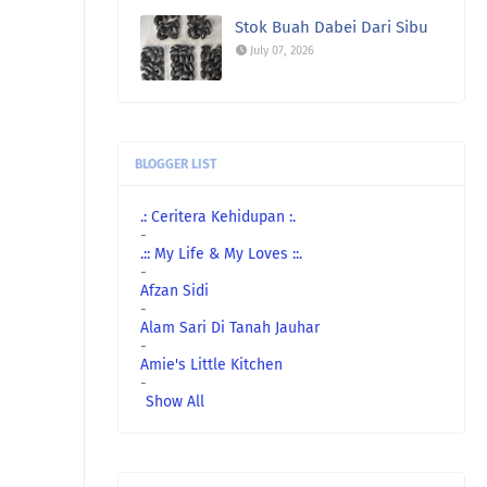
Stok Buah Dabei Dari Sibu
July 07, 2026
BLOGGER LIST
.: Ceritera Kehidupan :.
-
.:: My Life & My Loves ::.
-
Afzan Sidi
-
Alam Sari Di Tanah Jauhar
-
Amie's Little Kitchen
-
Show All