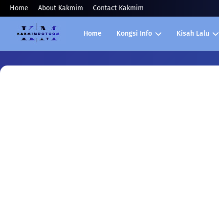
Home
About Kakmim
Contact Kakmim
Home
Kongsi Info
Kisah Lalu