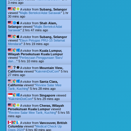
3 mins ago
A visitor from
Subang, Selangor
viewed "
Majlis Bertekol Adat Sarawak
"
1 hr
30 mins ago
A visitor from
Shah Alam,
Selangor
viewed "
Majlis Bertekol Adat
Sarawak
"
2 hrs 47 mins ago
A visitor from
Subang, Selangor
viewed "
Elaun Petugas PRU-15 Selamat
Mendarat
"
3 hrs 19 mins ago
A visitor from
Kuala Lumpur,
Wilayah Persekutuan Kuala Lumpur
viewed "
Perbezaan Penggunaan 'Baru'
dan…
"
5 hrs 11 mins ago
A visitor from
Mountain View,
California
viewed "
KakmimDotCom
"
5 hrs
27 mins ago
A visitor from
Santa Clara,
California
viewed "
Review Salar Mee
Tarik, Kuching
"
5 hrs 28 mins ago
A visitor from
Singapore
viewed
"
KakmimDotCom
"
5 hrs 29 mins ago
A visitor from
Cheras, Wilayah
Persekutuan Kuala Lumpur
viewed
"
Review Salar Mee Tarik, Kuching
"
5 hrs 55
mins ago
A visitor from
Vancouver, British
Columbia
viewed "
Medical Check Up
Ogos 2024
"
6 hrs 40 mins ago