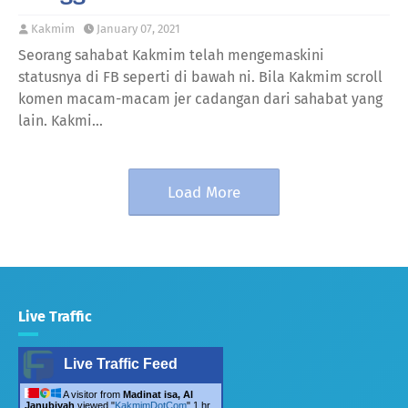
Kakmim
January 07, 2021
Seorang sahabat Kakmim telah mengemaskini
statusnya di FB seperti di bawah ni. Bila Kakmim scroll
komen macam-macam jer cadangan dari sahabat yang
lain. Kakmi…
Load More
Live Traffic
Live Traffic Feed
A visitor from
Madinat isa, Al
Janubiyah
viewed "
KakmimDotCom
"
1 hr