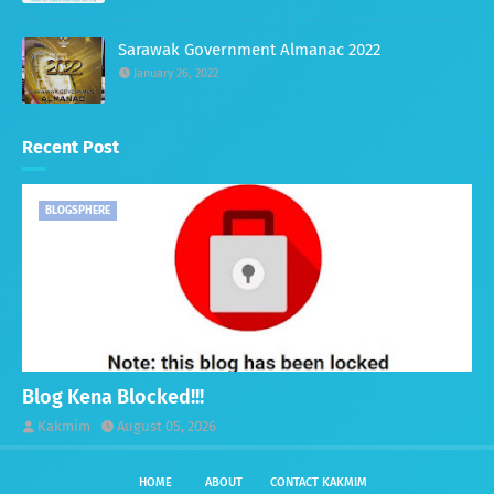
Sarawak Government Almanac 2022
January 26, 2022
Recent Post
BLOGSPHERE
Blog Kena Blocked!!!
Kakmim
August 05, 2026
HOME
ABOUT
CONTACT KAKMIM