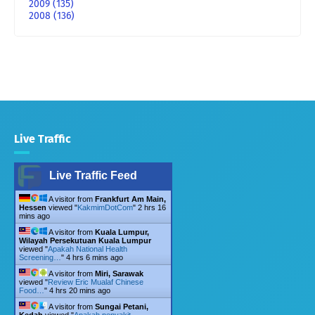
2009
(135)
2008
(136)
Live Traffic
Live Traffic Feed
A visitor from
Frankfurt Am Main,
Hessen
viewed "
KakmimDotCom
"
2 hrs 16
mins ago
A visitor from
Kuala Lumpur,
Wilayah Persekutuan Kuala Lumpur
viewed "
Apakah National Health
Screening…
"
4 hrs 6 mins ago
A visitor from
Miri, Sarawak
viewed "
Review Eric Mualaf Chinese
Food…
"
4 hrs 20 mins ago
A visitor from
Sungai Petani,