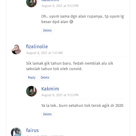
August 8, 2021 at 9:53 PM
Oh.. uyum sama dgn alan rupanya.. tp uyum lg
besar dpd alan 😅
Delete
fizalinolie
August 8, 2021 at 7:41 AM
Sik lamak gik tahun baru. Tedah nembiak alu sik
sekolah tahun tok oleh convid.
Reply
Delete
Kakmim
August 8, 2021 at 9:53 PM
Ya la tek.. burn setahun tok terok agik dr 2020
Delete
fairus