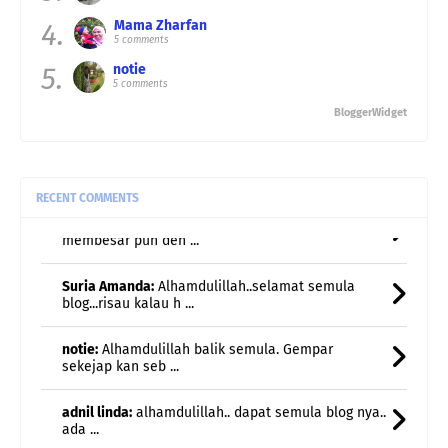
4.
Mama Zharfan
Pizzah:
Terkejut kita bila nak blogwalking kat blog
5 comments
kawan- ...
5.
notie
5 comments
Suria Amanda:
Dapur Kak SA dah siap lama
dah...dah update dah pu ...
BloggerWidget
Suria Amanda:
wah mim suka westlife la..ye akak
membesar pun den ...
RECENT COMMENTS
Suria Amanda:
Alhamdulillah..selamat semula
blog...risau kalau h ...
notie:
Alhamdulillah balik semula. Gempar
sekejap kan seb ...
adnil linda:
alhamdulillah.. dapat semula blog nya..
ada ...
Etuza:
Menggamit memori..nostalgia..halwa teliga
damai ja ...