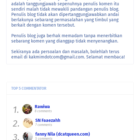
adalah tanggungjawab sepenuhnya penulis komen itu
sendiri malah tidak mewakili pandangan penulis blog.
Penulis blog tidak akan dipertanggungjawabkan andai
berlakunya sebarang permasalahan yang timbul yang
berkait dengan komen tersebut.
Penulis blog juga berhak memadam tanpa menerbitkan
sebarang komen yang dianggap tidak menyenangkan.
Sekiranya ada persoalan dan masalah, bolehlah terus
email di kakmimdotcom@gmail.com. Selamat membaca!
TOP 5 COMMENTATOR
1.
Rawiwa
Pizzah:
Hari minggulah hari untuk berehat makan
8 comments
di luar sa ...
2.
SN Faaezahh
7 comments
Pizzah:
Pernah merasainya zaman walkman tu,
abang saya pun ...
3.
fanny Nila (dcatqueen.com)
5 comments