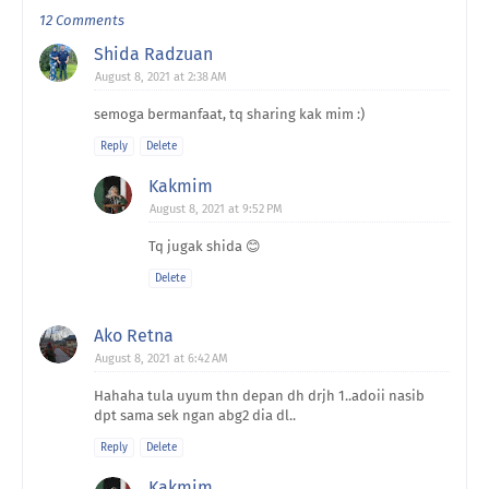
12 Comments
Shida Radzuan
August 8, 2021 at 2:38 AM
semoga bermanfaat, tq sharing kak mim :)
Reply
Delete
Kakmim
August 8, 2021 at 9:52 PM
Tq jugak shida 😊
Delete
Ako Retna
August 8, 2021 at 6:42 AM
Hahaha tula uyum thn depan dh drjh 1..adoii nasib
dpt sama sek ngan abg2 dia dl..
Reply
Delete
Kakmim