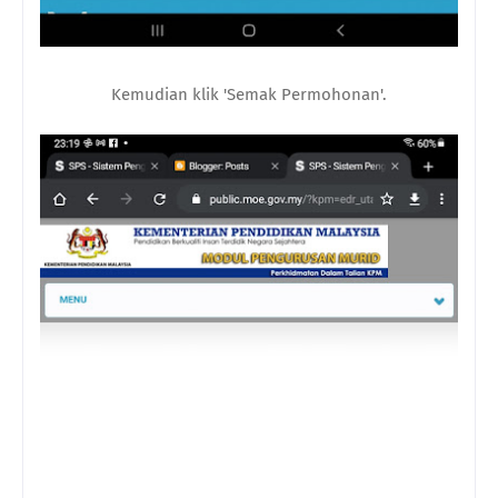
Kemudian klik 'Semak Permohonan'.