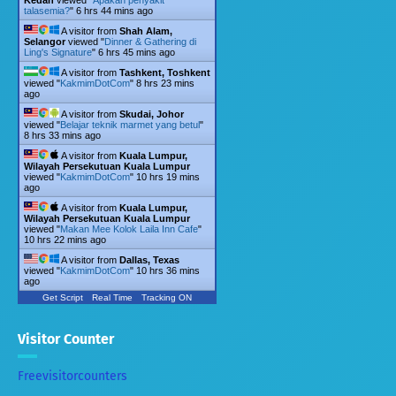
Kedah
viewed "
Apakah penyakit
talasemia?
"
6 hrs 44 mins ago
A visitor from
Shah Alam,
Selangor
viewed "
Dinner & Gathering di
Ling's Signature
"
6 hrs 45 mins ago
A visitor from
Tashkent, Toshkent
viewed "
KakmimDotCom
"
8 hrs 23 mins
ago
A visitor from
Skudai, Johor
viewed "
Belajar teknik marmet yang betul
"
8 hrs 33 mins ago
A visitor from
Kuala Lumpur,
Wilayah Persekutuan Kuala Lumpur
viewed "
KakmimDotCom
"
10 hrs 19 mins
ago
A visitor from
Kuala Lumpur,
Wilayah Persekutuan Kuala Lumpur
viewed "
Makan Mee Kolok Laila Inn Cafe
"
10 hrs 22 mins ago
A visitor from
Dallas, Texas
viewed "
KakmimDotCom
"
10 hrs 36 mins
ago
Get Script
Real Time
Tracking ON
Visitor Counter
Freevisitorcounters