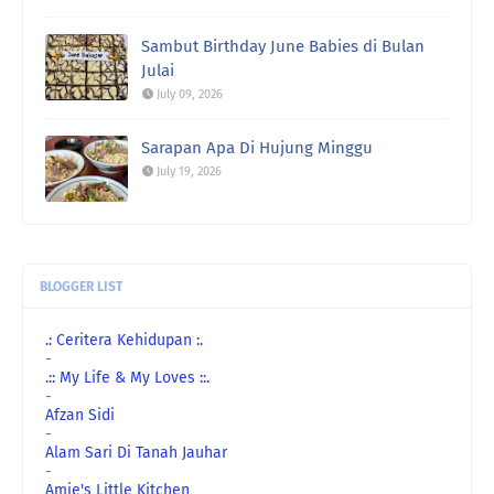
Sambut Birthday June Babies di Bulan
Julai
July 09, 2026
Sarapan Apa Di Hujung Minggu
July 19, 2026
BLOGGER LIST
.: Ceritera Kehidupan :.
-
.:: My Life & My Loves ::.
-
Afzan Sidi
-
Alam Sari Di Tanah Jauhar
-
Amie's Little Kitchen