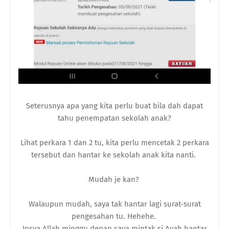
Seterusnya apa yang kita perlu buat bila dah dapat
tahu penempatan sekolah anak?
Lihat perkara 1 dan 2 tu, kita perlu mencetak 2 perkara
tersebut dan hantar ke sekolah anak kita nanti.
Mudah je kan?
Walaupun mudah, saya tak hantar lagi surat-surat
pengesahan tu. Hehehe.
Insya Allah minggu depan saya mintak si Ayah hantar